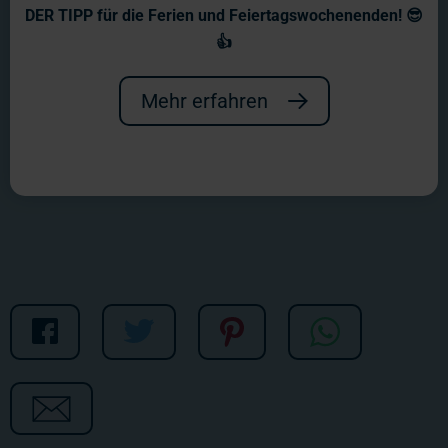
ntv: Miniatur Wunderland
DER TIPP für die Ferien und Feiertagswochenenden! 😎
XXL
👍
Es warten spannende Doppel-Folgen
Mehr erfahren
von Miniatur Wunderland XXL auf ntv
auf euch!