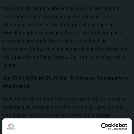
Comedian Olli Dittrich gibt sich die Ehre im Wunderland.
Zusammen mit seinem Schauspieler-Kollegen Jon
Flemming Olsen will er die Kultfigur „Dittsche“ in der
Modellbauanlage verewigen. Kurz vor der Eröffnung des
neuen Bauabschnitts Rio streikt ausgerechnet ein
besonderes Wahrzeichen der südamerikanischen Metropole:
die Straßenbahn Santa Teresa. Die Tram will einfach nicht
fahren.
Am 25
.09.2024
um 21.05 Uhr
- Eröffnungs-Sambaparty im
Wunderland
Endspurt im Hamburger Miniaturwunderland. Die feierliche
Eröffnung des neuesten Abschnittes Rio de Janeiro steht
unmittelbar bevor. Doch bis es so weit ist, muss die
Wunderland-Crew noch einige Hürden meistern. Der
Uhrenturm des Hauptbahnhofs der Metropole steht schief.