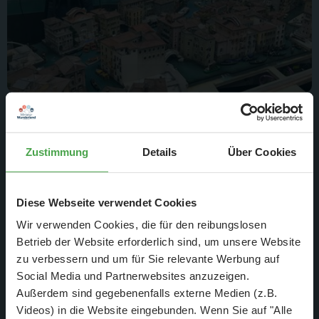
ab 16:00 Uhr - Venedig in der Speicherstadt
Klein aber fein - so lautet das Motto für den Bau Venedigs im
Zustimmung
Details
Über Cookies
Miniatur Wunderland. Auf einem nur 9 Quadratmeter großen
Abschnitt soll die Lagunenstadt mit Gondeln, Brücken und
historischen Bauten entstehen. Natürlich alles Marke
Diese Webseite verwendet Cookies
Eigenbau und im Maßstab 1:87. Felix kümmert sich um den
Wir verwenden Cookies, die für den reibungslosen
Bau der originalgetreuen Mini-Gondeln. Filigranarbeit par
Betrieb der Website erforderlich sind, um unsere Website
excellence.
zu verbessern und um für Sie relevante Werbung auf
Social Media und Partnerwebsites anzuzeigen.
ab 16:50 Uhr - Rush Hour in Knuffingen
Außerdem sind gegebenenfalls externe Medien (z.B.
Videos) in die Website eingebunden. Wenn Sie auf "Alle
Während Gondelspezialist Felix heute seine filigranen