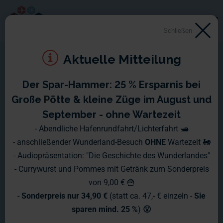
Schließen
Aktuelle Mitteilung
Der Spar-Hammer: 25 % Ersparnis bei
NITRO: Miniatur
Große Pötte & kleine Züge im August und
Wunderland XXL
September - ohne Wartezeit
- Abendliche Hafenrundfahrt/Lichterfahrt 🛥️
- anschließender Wunderland-Besuch
OHNE
Wartezeit 🚂
Einen Samstag voller Wunderland-
- Audiopräsentation: "Die Geschichte des Wunderlandes"
Sendungen verspricht das Programm
- Currywurst und Pommes mit Getränk zum Sonderpreis
von 9,00 € 🍟
von NITRO.
-
Sonderpreis nur 34,90 €
(statt ca. 47,- € einzeln -
Sie
sparen mind. 25 %
)
😮