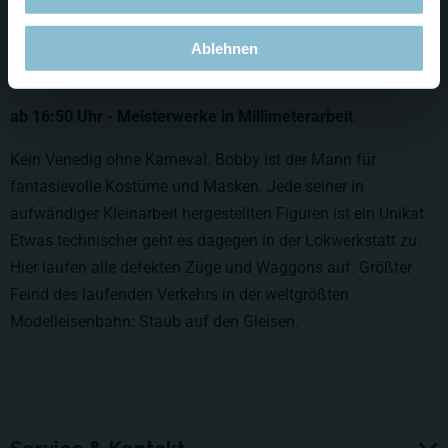
bohrt in nur Zentimeter große Modellbaufiguren Gelenke ein
und macht sie so beweglich. Echte Millimeterarbeit. Kein
Ablehnen
Wunder, dass sein Spitzname Daniel Düsentrieb lautet.
ab 16:50 Uhr - Meisterwerke in Millimeterarbeit
Kein Venedig ohne Karneval. Bobby ist der Mann für
fantasievolle Kostüme und Masken. Jede seiner in
aufwändiger Kleinarbeit hergestellten Figuren ist ein Unikat.
Etwas technischer geht es dagegen in der Lokwerkstatt zu.
Hier laufen alle defekten Züge und Waggons auf. Größter
Feind des laufenden Verkehrs in der weltgrößten
Modelleisenbahn: Staub auf den Gleisen.