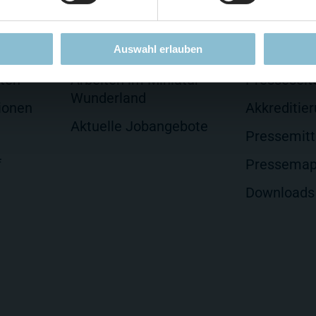
Auswahl erlauben
Jobs
Presse
lten
Arbeiten im Miniatur
Presseseit
Wunderland
ionen
Akkreditie
Aktuelle Jobangebote
Pressemitt
f
Pressema
Downloads