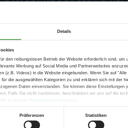
uni 2021 um 22:00 Uhr im 
nd Jörg Pilawa Frederik und Gerrit bei sich im Studio zum Talk.
Aktuelle Mitteilung
Details
er: 25 % Ersparnis bei Große Pötte & kleine 
Cookies
und September - ohne Wartezeit
ür den reibungslosen Betrieb der Website erforderlich sind, um
elevante Werbung auf Social Media und Partnerwebsites anzuze
- Abendliche Hafenrundfahrt/Lichterfahrt 🛥️
n (z.B. Videos) in die Website eingebunden. Wenn Sie auf "Alle
- anschließender Wunderland-Besuch
OHNE
Wartezeit 🚂
für die ausgewählten Kategorien zu und erklären sich mit der hi
- Audiopräsentation: "Die Geschichte des Wunderlandes"
ogenen Daten einverstanden. Sie können diese Einstellungen je
Currywurst und Pommes mit Getränk zum Sonderpreis von 9,00 €
ern. Falls Sie nicht zustimmen, beschränken wir uns auf die te
rpreis nur 34,90 €
(statt ca. 47,- € einzeln -
Sie sparen mind. 2
 Sie in unserer
Datenschutzerklärung
.
holt:
DER TIPP für die Ferien und Feiertagswochenenden! 😎👍
Präferenzen
Statistiken
Mehr erfahren