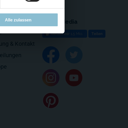
Alle zulassen
Social Media
e
rung & Kontakt
eilungen
ppe