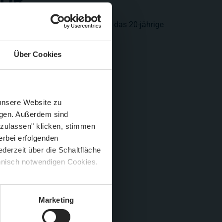
NDR
 Sie sprechen unter anderem über das 20-jährige
Über Cookies
Schließen
Züge im August
 unsere Website zu
igen. Außerdem sind
 zulassen" klicken, stimmen
erbei erfolgenden
derzeit über die Schaltfläche
 🍟
chnisch notwendigen Cookies.
5 %
)
😮
Marketing