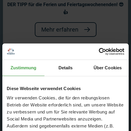
DER TIPP für die Ferien und Feiertagswochenenden! 😎
👍
Mehr erfahren
Am Dienstag den 12. März
Zustimmung
Details
Über Cookies
2024 um 12:20 und 13:20
Uhr auf ZDF
Diese Webseite verwendet Cookies
Wir verwenden Cookies, die für den reibungslosen
Betrieb der Website erforderlich sind, um unsere Website
zu verbessern und um für Sie relevante Werbung auf
Social Media und Partnerwebsites anzuzeigen.
Außerdem sind gegebenenfalls externe Medien (z.B.