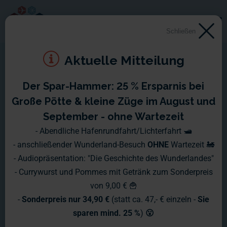
Schließen
Aktuelle Mitteilung
Der Spar-Hammer: 25 % Ersparnis bei
ZDF Mittagsmagazin LIVE
Große Pötte & kleine Züge im August und
am 12.03.2024
September - ohne Wartezeit
- Abendliche Hafenrundfahrt/Lichterfahrt 🛥️
- anschließender Wunderland-Besuch
OHNE
Wartezeit 🚂
ZDF Mittagsmagazin LIVE mit Gerrit
- Audiopräsentation: "Die Geschichte des Wunderlandes"
und Frederik.
- Currywurst und Pommes mit Getränk zum Sonderpreis
von 9,00 € 🍟
-
Sonderpreis nur 34,90 €
(statt ca. 47,- € einzeln -
Sie
sparen mind. 25 %
)
😮