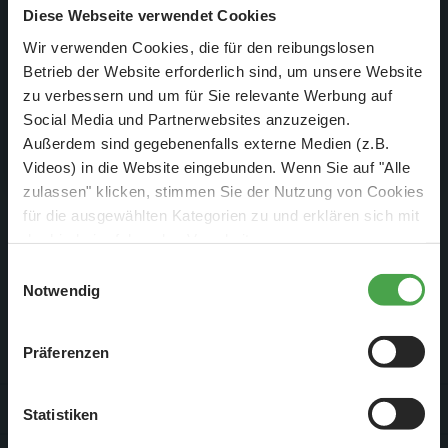
aufwändiger Kleinarbeit hergestellten Figuren ist ein Unikat.
DER TIPP für die Ferien und Feiertagswochenenden! 😎
Diese Webseite verwendet Cookies
Etwas technischer geht es dagegen in der Lokwerkstatt zu.
👍
Wir verwenden Cookies, die für den reibungslosen
Hier laufen alle defekten Züge und Waggons auf. Größter
Betrieb der Website erforderlich sind, um unsere Website
Feind des laufenden Verkehrs in der weltgrößten
zu verbessern und um für Sie relevante Werbung auf
Mehr erfahren
Modelleisenbahn: Staub auf den Gleisen.
Social Media und Partnerwebsites anzuzeigen.
Außerdem sind gegebenenfalls externe Medien (z.B.
Deutsche Erstausstrahlung: 08. Dezember 2018 auf Spiegel
Videos) in die Website eingebunden. Wenn Sie auf "Alle
TV Wissen
zulassen" klicken, stimmen Sie der Nutzung von Cookies
für die ausgewählten Kategorien zu und erklären sich mit
Auf dem youtube-Kanal von Spiegel TV Wissen
kann die
der hierbei erfolgenden Verarbeitung von
Folge direkt angeschaut werden.
personenbezogenen Daten einverstanden. Sie können
Einwilligungsauswahl
diese Einstellungen jederzeit über die Schaltfläche
Notwendig
„
Cookie-Einstellungen
“ ändern. Falls Sie nicht
zustimmen, beschränken wir uns auf die technisch
Präferenzen
Service & Kontakt
notwendigen Cookies. Weitere Informationen finden Sie in
unserer
Datenschutzerklärung
.
Für Firmen
Statistiken