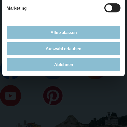
Jobs
Marketing
Presse
Social Media
Alle zulassen
Auswahl erlauben
Ablehnen