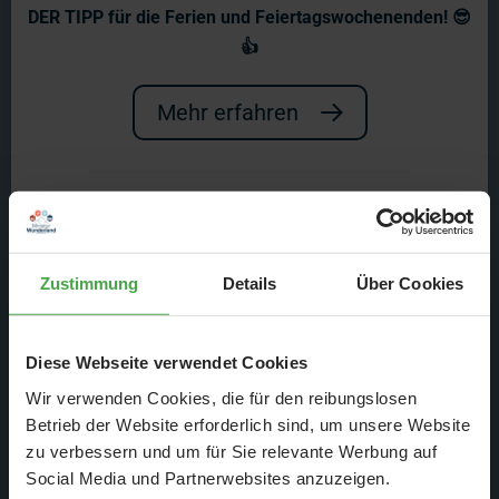
Live aus dem Wunderland
DER TIPP für die Ferien und Feiertagswochenenden! 😎
- live nach neun
👍
Am Montag starten wir gemeinsam mit
Mehr erfahren
der ARD in den Tag: Die Sendung
live
nach neun
berichtet live aus dem
Miniatur Wunderland und zeigt
Zustimmung
Details
Über Cookies
aktuelle Bauarbeiten an den
kommenden Themenwelten.
Diese Webseite verwendet Cookies
Wir verwenden Cookies, die für den reibungslosen
Betrieb der Website erforderlich sind, um unsere Website
zu verbessern und um für Sie relevante Werbung auf
Social Media und Partnerwebsites anzuzeigen.