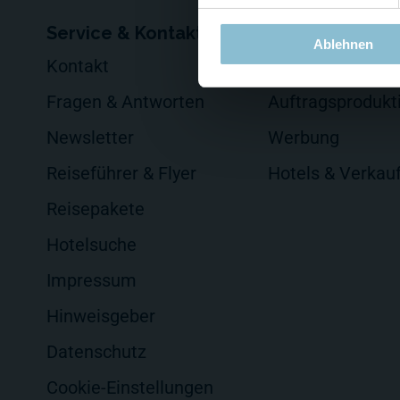
Service & Kontakt
Für Firmen
Ablehnen
Kontakt
Events veransta
Fragen & Antworten
Auftragsprodukt
Newsletter
Werbung
Reiseführer & Flyer
Hotels & Verkau
Reisepakete
Hotelsuche
Impressum
Hinweisgeber
Datenschutz
Cookie-Einstellungen