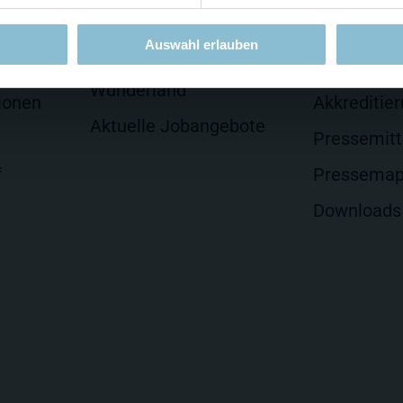
Jobs
Presse
Auswahl erlauben
lten
Arbeiten im Miniatur
Presseseit
Wunderland
ionen
Akkreditie
Aktuelle Jobangebote
Pressemitt
f
Pressema
Downloads