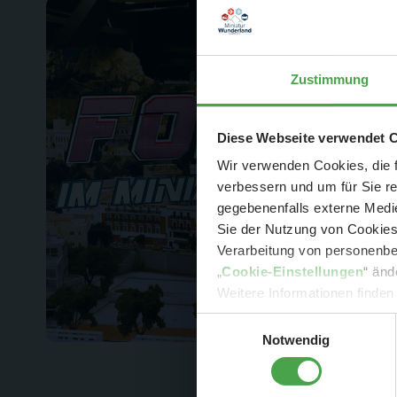
Zustimmung
Der Spar-Hamm
Diese Webseite verwendet 
Wir verwenden Cookies, die f
verbessern und um für Sie r
gegebenenfalls externe Medie
Sie der Nutzung von Cookies 
Verarbeitung von personenbez
- 
„
Cookie-Einstellungen
“ änd
-
Sonde
Weitere Informationen finden
Einwilligungsauswahl
Notwendig