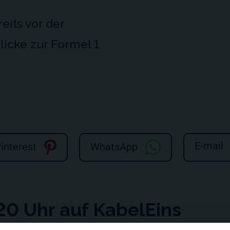
eits vor der
icke zur Formel 1
E-mail
interest
WhatsApp
0 Uhr auf KabelEins