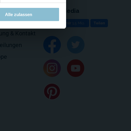
Social Media
Alle zulassen
e
rung & Kontakt
eilungen
ppe