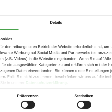
Ankündigung vom Sende
Das Miniatur Wunderland
Rennen in Monaco im Maß
Aktuelle Mitteilung
Details
einzigartigen Rennen oh
besteht darin, den Mini-
er: 25 % Ersparnis bei Große Pötte & kleine 
Cookies
beschleunigen. Das tech
und September - ohne Wartezeit
Gerrit und sein Team das
ür den reibungslosen Betrieb der Website erforderlich sind, um
elevante Werbung auf Social Media und Partnerwebsites anzuze
Rennen realistisch zu in
- Abendliche Hafenrundfahrt/Lichterfahrt 🛥️
n (z.B. Videos) in die Website eingebunden. Wenn Sie auf "Alle
- anschließender Wunderland-Besuch
OHNE
Wartezeit 🚂
für die ausgewählten Kategorien zu und erklären sich mit der hi
- Audiopräsentation: "Die Geschichte des Wunderlandes"
ogenen Daten einverstanden. Sie können diese Einstellungen je
Currywurst und Pommes mit Getränk zum Sonderpreis von 9,00 €
ern. Falls Sie nicht zustimmen, beschränken wir uns auf die te
rpreis nur 34,90 €
(statt ca. 47,- € einzeln -
Sie sparen mind. 2
 Sie in unserer
Datenschutzerklärung
.
DER TIPP für die Ferien und Feiertagswochenenden! 😎👍
Präferenzen
Statistiken
Mehr erfahren