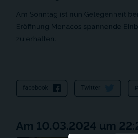
Am Sonntag ist nun Gelegenheit ber
Eröffnung Monacos spannende Einbl
zu erhalten.
facebook
Twitter
P
Am 10.03.2024 um 22:2