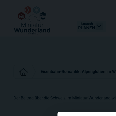
Besuch
PLANEN
Eisenbahn-Romantik: Alpenglühen im W
Der Beitrag über die Schweiz im Miniatur Wunderland wi