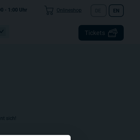
00 - 1:00
Uhr
Onlineshop
DE
EN
Tickets
nt sich!