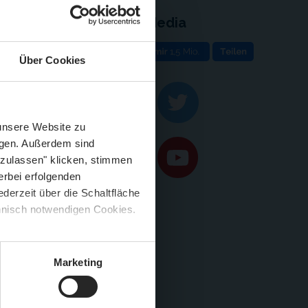
Social Media
e
Über Cookies
Schließen
rung & Kontakt
eilungen
Züge im August
 unsere Website zu
ppe
igen. Außerdem sind
 zulassen" klicken, stimmen
erbei erfolgenden
derzeit über die Schaltfläche
 🍟
chnisch notwendigen Cookies.
5 %
)
😮
Marketing