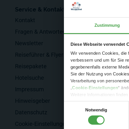
Service & Kontakt
Für Firmen
Kontakt
Events veransta
Zustimmung
Fragen & Antworten
Auftragsprodukt
Newsletter
Werbung
Der Spar-Hamm
Diese Webseite verwendet 
Wir verwenden Cookies, die f
Reiseführer & Flyer
Hotels & Verkau
verbessern und um für Sie r
Reisepakete
gegebenenfalls externe Medie
Sie der Nutzung von Cookies 
Hotelsuche
Verarbeitung von personenbez
- 
„
Cookie-Einstellungen
“ änd
Impressum
-
Sonde
Weitere Informationen finden
Hinweisgeber
Einwilligungsauswahl
Notwendig
Datenschutz
Cookie-Einstellungen