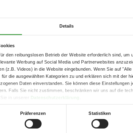
Jobs
Presse
lten
Arbeiten im Miniatur
Presseseit
Aktuelle Mitteilung
Details
Wunderland
ionen
Akkreditie
Aktuelle Jobangebote
Pressemitt
er: 25 % Ersparnis bei Große Pötte & kleine 
Cookies
und September - ohne Wartezeit
ür den reibungslosen Betrieb der Website erforderlich sind, um
f
Pressema
elevante Werbung auf Social Media und Partnerwebsites anzuze
- Abendliche Hafenrundfahrt/Lichterfahrt 🛥️
Downloads
n (z.B. Videos) in die Website eingebunden. Wenn Sie auf "Alle
- anschließender Wunderland-Besuch
OHNE
Wartezeit 🚂
für die ausgewählten Kategorien zu und erklären sich mit der hi
- Audiopräsentation: "Die Geschichte des Wunderlandes"
ogenen Daten einverstanden. Sie können diese Einstellungen je
Currywurst und Pommes mit Getränk zum Sonderpreis von 9,00 €
ern. Falls Sie nicht zustimmen, beschränken wir uns auf die te
rpreis nur 34,90 €
(statt ca. 47,- € einzeln -
Sie sparen mind. 2
 Sie in unserer
Datenschutzerklärung
.
DER TIPP für die Ferien und Feiertagswochenenden! 😎👍
Präferenzen
Statistiken
Mehr erfahren