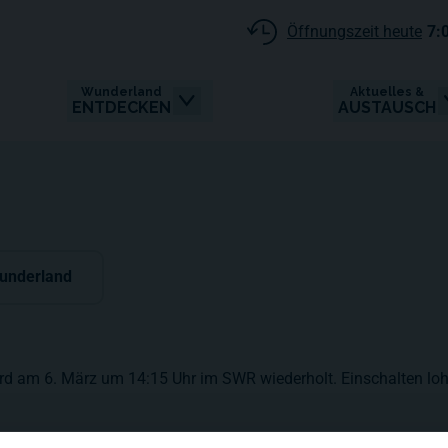
Öffnungszeit heute
7:
Wunderland
Aktuelles &
ENTDECKEN
AUSTAUSCH
underland
rd am 6. März um 14:15 Uhr im SWR wiederholt. Einschalten loh