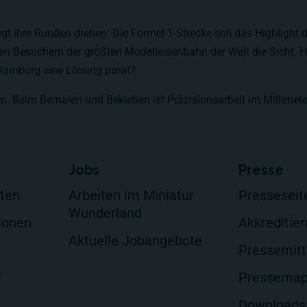
ewegt ihre Runden drehen: Die Formel-1-Strecke soll das Highlig
den Besuchern der größten Modelleisenbahn der Welt die Sicht. 
 Hamburg eine Lösung parat?
n. Beim Bemalen und Bekleben ist Präzisionsarbeit im Millimete
Jobs
Presse
lten
Arbeiten im Miniatur
Presseseit
Wunderland
ionen
Akkreditie
Aktuelle Jobangebote
Pressemitt
f
Pressema
Downloads