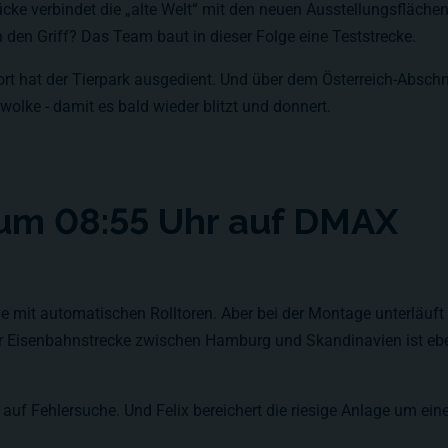
ke verbindet die „alte Welt“ mit den neuen Ausstellungsflächen
en Griff? Das Team baut in dieser Folge eine Teststrecke.
ort hat der Tierpark ausgedient. Und über dem Österreich-Abschni
wolke - damit es bald wieder blitzt und donnert.
 um 08:55 Uhr auf DMAX
it automatischen Rolltoren. Aber bei der Montage unterläuft d
r Eisenbahnstrecke zwischen Hamburg und Skandinavien ist eben
uf Fehlersuche. Und Felix bereichert die riesige Anlage um eine