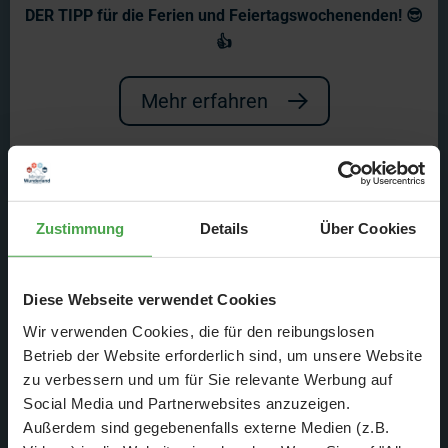
ARD Mittagsmagazin:
DER TIPP für die Ferien und Feiertagswochenenden! 😎
Vorfreude auf die EM-
👍
Auslosung in Hamburg
Mehr erfahren
Am Samstag wird in der
Elbphilharmonie die finale Auslosung
der Fußball-EM 2024 in Deutschland
Zustimmung
Details
Über Cookies
stattfinden. Für einen Vorbericht
besuchte ein Team vom ARD das
Diese Webseite verwendet Cookies
Wir verwenden Cookies, die für den reibungslosen
Wunderland.
Betrieb der Website erforderlich sind, um unsere Website
zu verbessern und um für Sie relevante Werbung auf
Social Media und Partnerwebsites anzuzeigen.
Außerdem sind gegebenenfalls externe Medien (z.B.