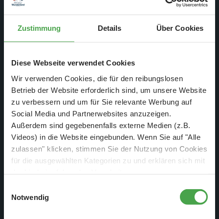
Zustimmung
Details
Über Cookies
Diese Webseite verwendet Cookies
Wir verwenden Cookies, die für den reibungslosen
Betrieb der Website erforderlich sind, um unsere Website
zu verbessern und um für Sie relevante Werbung auf
Social Media und Partnerwebsites anzuzeigen.
Außerdem sind gegebenenfalls externe Medien (z.B.
Videos) in die Website eingebunden. Wenn Sie auf "Alle
zulassen" klicken, stimmen Sie der Nutzung von Cookies
für die ausgewählten Kategorien zu und erklären sich mit
der hierbei erfolgenden Verarbeitung von
personenbezogenen Daten einverstanden. Sie können
Einwilligungsauswahl
diese Einstellungen jederzeit über die Schaltfläche
Notwendig
Das Abenteuer geht weiter. Wir eröffnen Rio de Janeiro am
„
Cookie-Einstellungen
“ ändern. Falls Sie nicht
02.12.2021 und zeigen euch abschließend Teil zwei der Rio-
zustimmen, beschränken wir uns auf die technisch