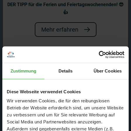
Wunderland Special - Wie
DER TIPP für die Ferien und Feiertagswochenenden! 😎
sieht es denn unter der
👍
Anlage aus?
Mehr erfahren
In diesem Video erfahrt ihr alles über
das Fundament der Anden!
Zustimmung
Details
Über Cookies
Diese Webseite verwendet Cookies
Wir verwenden Cookies, die für den reibungslosen
Betrieb der Website erforderlich sind, um unsere Website
zu verbessern und um für Sie relevante Werbung auf
Social Media und Partnerwebsites anzuzeigen.
Außerdem sind gegebenenfalls externe Medien (z.B.