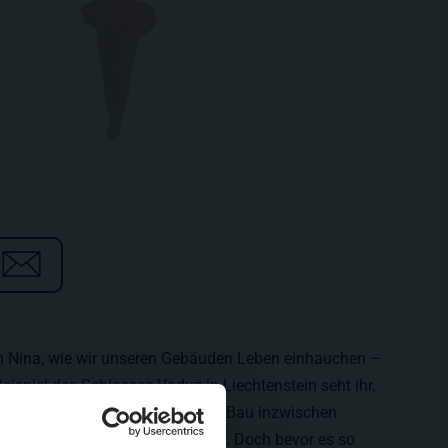
uch Nina, wie wir unseren Gebäuden Leben einhauchen –
eispiel des Schlosses Vaduz in Liechtenstein seht ihr,
 Beleuchtung ist. Hendryk hat den Bau inzwischen
steht das Schloss in der Anlage. Doch bevor es so