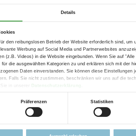
richtig wirkt, braucht e
Aktuelle Mitteilung
Details
Ob kleine, gemütlich le
oder die zufällige Schal
er: 25 % Ersparnis bei Große Pötte & kleine 
Cookies
drin. Genau das verleiht
und September - ohne Wartezeit
ür den reibungslosen Betrieb der Website erforderlich sind, um
allem bei Nacht.
elevante Werbung auf Social Media und Partnerwebsites anzuze
- Abendliche Hafenrundfahrt/Lichterfahrt 🛥️
n (z.B. Videos) in die Website eingebunden. Wenn Sie auf "Alle
- anschließender Wunderland-Besuch
OHNE
Wartezeit 🚂
zum YouTube-Vi
für die ausgewählten Kategorien zu und erklären sich mit der hi
- Audiopräsentation: "Die Geschichte des Wunderlandes"
ogenen Daten einverstanden. Sie können diese Einstellungen je
Currywurst und Pommes mit Getränk zum Sonderpreis von 9,00 €
ern. Falls Sie nicht zustimmen, beschränken wir uns auf die te
rpreis nur 34,90 €
(statt ca. 47,- € einzeln -
Sie sparen mind. 2
 Sie in unserer
Datenschutzerklärung
.
DER TIPP für die Ferien und Feiertagswochenenden! 😎👍
Präferenzen
Statistiken
Mehr erfahren
Jobs
Presse
lten
Arbeiten im Miniatur
Presseseit