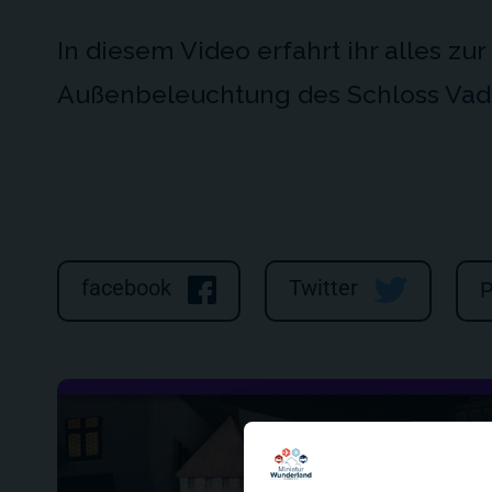
In diesem Video erfahrt ihr alles zu
Außenbeleuchtung des Schloss Vad
facebook
Twitter
P