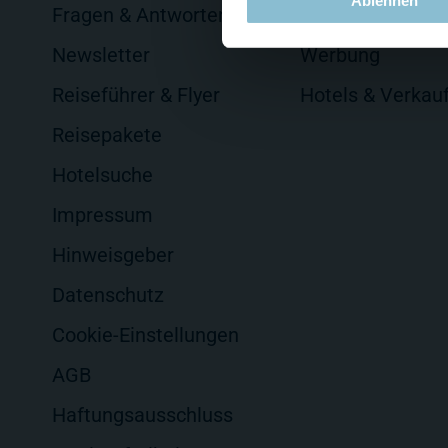
Ablehnen
Fragen & Antworten
Auftragsprodukt
Newsletter
Werbung
Reiseführer & Flyer
Hotels & Verkau
Reisepakete
Hotelsuche
Impressum
Hinweisgeber
Datenschutz
Cookie-Einstellungen
AGB
Haftungsausschluss