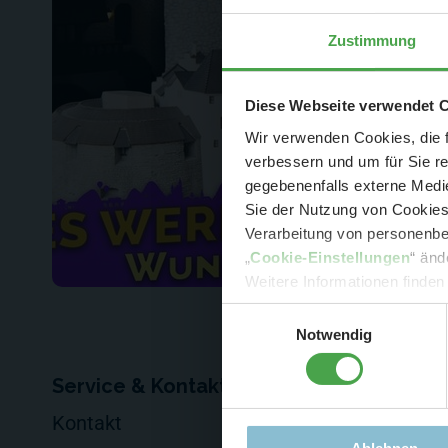
Zustimmung
Der Spar-Hamm
Diese Webseite verwendet 
Wir verwenden Cookies, die f
verbessern und um für Sie r
gegebenenfalls externe Medie
Sie der Nutzung von Cookies 
Verarbeitung von personenbez
- 
„
Cookie-Einstellungen
“ änd
-
Sonde
Weitere Informationen finden
Einwilligungsauswahl
Notwendig
Service & Kontakt
Für Firmen
Kontakt
Events veransta