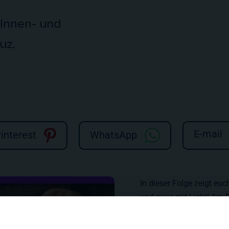
r Innen- und
uz.
E-mail
interest
WhatsApp
In dieser Folge zeigt e
und zwar mit Licht! Am B
wie wichtig die richtige
abgeschlossen, und bald 