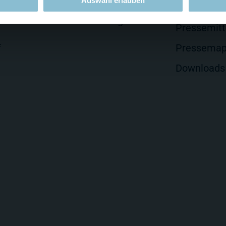
Wunderland
Auswahl erlauben
ionen
Akkreditie
Aktuelle Jobangebote
Pressemitt
f
Pressema
Downloads