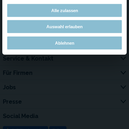
schrecklichsten und erschreckendsten Szenen verstecken.
Viel Spaß!
Alle zulassen
zum YouTube-Video
Auswahl erlauben
Ablehnen
Service & Kontakt
Für Firmen
Jobs
Presse
Social Media