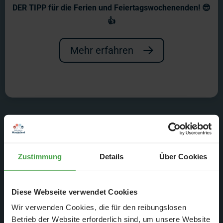
Halloween Special - Angst
DER TIPP für die Ferien und Feiertagswochenenden! 😎
und Schrecken im
👍
Wunderland
Mehr erfahren
Es wird schaurig!
Zustimmung
Details
Über Cookies
Diese Webseite verwendet Cookies
Wir verwenden Cookies, die für den reibungslosen
Betrieb der Website erforderlich sind, um unsere Website