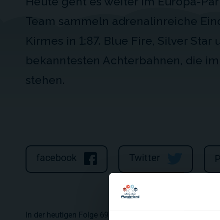
Heute geht es weiter im Europa-Park
Team sammeln adrenalinreiche Eind
Kirmes in 1:87. Blue Fire, Silver Sta
bekanntesten Achterbahnen, die im
stehen.
facebook
Twitter
P
In der heutigen Folge 69 Gerrits Tagebuch testen Gerri