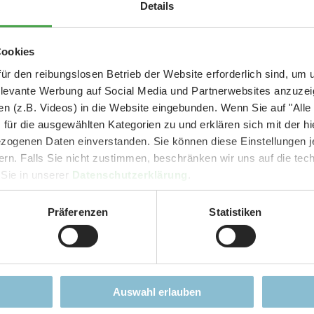
Aktuelle Mitteilung
Details
and-Kirmes einfließen werden. Aber erstmal... gute Fahrt!
er: 25 % Ersparnis bei Große Pötte & kleine 
Cookies
und September - ohne Wartezeit
ür den reibungslosen Betrieb der Website erforderlich sind, um
hrer Cookie-Einstellungen nicht angezeigt werden.
elevante Werbung auf Social Media und Partnerwebsites anzuze
- Abendliche Hafenrundfahrt/Lichterfahrt 🛥️
 akzeptieren?
n (z.B. Videos) in die Website eingebunden. Wenn Sie auf "Alle
- anschließender Wunderland-Besuch
OHNE
Wartezeit 🚂
für die ausgewählten Kategorien zu und erklären sich mit der hi
- Audiopräsentation: "Die Geschichte des Wunderlandes"
ogenen Daten einverstanden. Sie können diese Einstellungen je
Currywurst und Pommes mit Getränk zum Sonderpreis von 9,00 €
ern. Falls Sie nicht zustimmen, beschränken wir uns auf die te
rpreis nur 34,90 €
(statt ca. 47,- € einzeln -
Sie sparen mind. 2
 Sie in unserer
Datenschutzerklärung
.
DER TIPP für die Ferien und Feiertagswochenenden! 😎👍
Präferenzen
Statistiken
Jobs
Presse
Mehr erfahren
lten
Arbeiten im Miniatur
Presseseit
Wunderland
ionen
Akkreditie
Auswahl erlauben
Aktuelle Jobangebote
Pressemitt