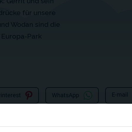
: Gerrit und sein
rücke für unsere
r und Wodan sind die
 Europa-Park
E-mail
interest
WhatsApp
t und sein Team im Europa-Park in Rust ein paar Achterbahnen 