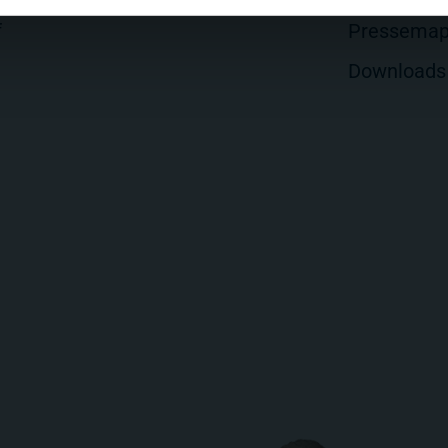
f
Pressema
Downloads