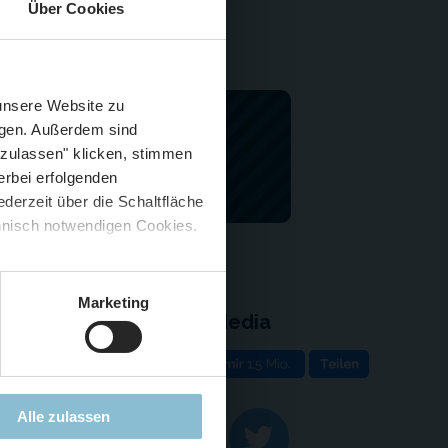
Über Cookies
Schließen
Züge im August
 unsere Website zu
igen. Außerdem sind
 zulassen" klicken, stimmen
erbei erfolgenden
derzeit über die Schaltfläche
 🍟
chnisch notwendigen Cookies.
5 %
)
😮
Marketing
Social Media
e
rung & Kontakt
Alle zulassen
eilungen