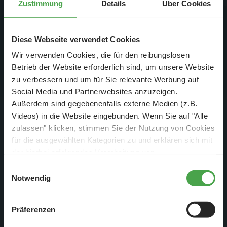
Zustimmung
Details
Über Cookies
Otto auch im Wunderland seine Show
DER TIPP für die Ferien und Feiertagswochenenden! 😎
👍
„Holdrio Again“. In der aktuellen Folge
Diese Webseite verwendet Cookies
erklärt Gerrit diesen spektakulären
Mehr erfahren
Wir verwenden Cookies, die für den reibungslosen
Knopfdrücker!
Betrieb der Website erforderlich sind, um unsere Website
zu verbessern und um für Sie relevante Werbung auf
Social Media und Partnerwebsites anzuzeigen.
Außerdem sind gegebenenfalls externe Medien (z.B.
Videos) in die Website eingebunden. Wenn Sie auf "Alle
Dieser externe Inhalt kann aufgrund Ihrer Cookie-
zulassen" klicken, stimmen Sie der Nutzung von Cookies
für die ausgewählten Kategorien zu und erklären sich mit
Einstellungen nicht angezeigt werden.
der hierbei erfolgenden Verarbeitung von
Externen Inhalt anzeigen und Cookies akzeptieren?
personenbezogenen Daten einverstanden. Sie können
Einwilligungsauswahl
Inhalt anzeigen ✔
diese Einstellungen jederzeit über die Schaltfläche
Notwendig
„
Cookie-Einstellungen
“ ändern. Falls Sie nicht
zustimmen, beschränken wir uns auf die technisch
Präferenzen
notwendigen Cookies. Weitere Informationen finden Sie in
unserer
Datenschutzerklärung
.