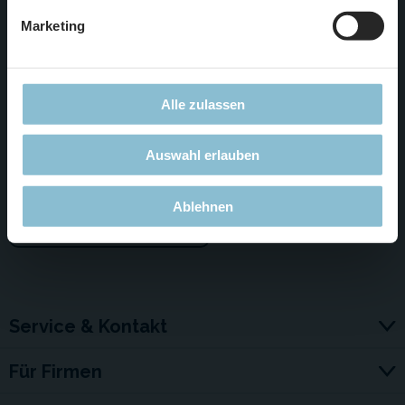
zu uns kommen. Beste Empfehlung für Menschen ohne
Marketing
Kinder: Die Dienstagabende, da wird es angenehm leer. Hier
seht ihr unsere Wartezeiten-Prognose:
www.miniatur-
wunderland.de/bes...
Alle zulassen
Wir vertrauen euch wie gesagt, dass Ihr diese Aktion nicht
missbraucht und diese Möglichkeit nur benutzt, wenn ein
Auswahl erlauben
Wunderlandbesuch sonst zu teuer für euch ist.
Ablehnen
zum YouTube-Video
Service & Kontakt
Für Firmen