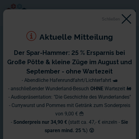
Schließen
Aktuelle Mitteilung
Der Spar-Hammer: 25 % Ersparnis bei
Fast geschafft: Die letzten
Große Pötte & kleine Züge im August und
Arbeiten - Patagonien
September - ohne Wartezeit
- Abendliche Hafenrundfahrt/Lichterfahrt 🛥️
Endspurt #4
- anschließender Wunderland-Besuch
OHNE
Wartezeit 🚂
- Audiopräsentation: "Die Geschichte des Wunderlandes"
Bevor der Patagonien-Abschnitt
- Currywurst und Pommes mit Getränk zum Sonderpreis
von 9,00 € 🍟
eröffnet wird, blicken Gerrit und Arne
-
Sonderpreis nur 34,90 €
(statt ca. 47,- € einzeln -
Sie
im aktuellen Video nochmal auf die
sparen mind. 25 %
)
😮