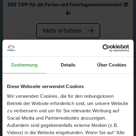
neuen technischen Highlights des
DER TIPP für die Ferien und Feiertagswochenenden! 😎
👍
Wunderlandes.
Mehr erfahren
Zustimmung
Details
Über Cookies
Diese Webseite verwendet Cookies
Wir verwenden Cookies, die für den reibungslosen
Betrieb der Website erforderlich sind, um unsere Website
zu verbessern und um für Sie relevante Werbung auf
Es ist vollbracht! Der letzte Feinschliff läuft, die
Social Media und Partnerwebsites anzuzeigen.
Außerdem sind gegebenenfalls externe Medien (z.B.
Filmaufnahmen sind abgeschlossen und die Eröffnung steht
Videos) in die Website eingebunden. Wenn Sie auf "Alle
kurz bevor. Wir können jetzt schon sagen: Patagonien wird