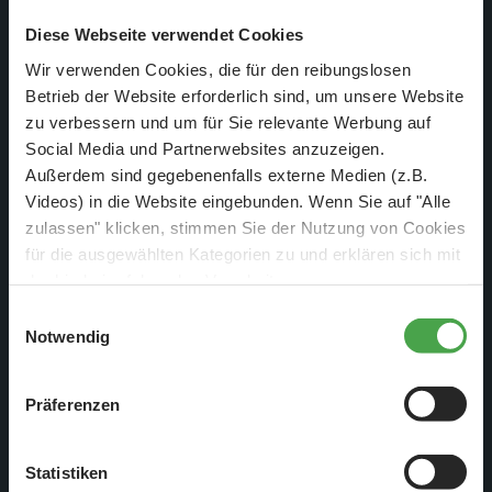
Diese Webseite verwendet Cookies
Wir verwenden Cookies, die für den reibungslosen
Betrieb der Website erforderlich sind, um unsere Website
zu verbessern und um für Sie relevante Werbung auf
Social Media und Partnerwebsites anzuzeigen.
Außerdem sind gegebenenfalls externe Medien (z.B.
Videos) in die Website eingebunden. Wenn Sie auf "Alle
zulassen" klicken, stimmen Sie der Nutzung von Cookies
für die ausgewählten Kategorien zu und erklären sich mit
der hierbei erfolgenden Verarbeitung von
personenbezogenen Daten einverstanden. Sie können
Einwilligungsauswahl
diese Einstellungen jederzeit über die Schaltfläche
Notwendig
„
Cookie-Einstellungen
“ ändern. Falls Sie nicht
zustimmen, beschränken wir uns auf die technisch
Präferenzen
notwendigen Cookies. Weitere Informationen finden Sie in
unserer
Datenschutzerklärung
.
Statistiken