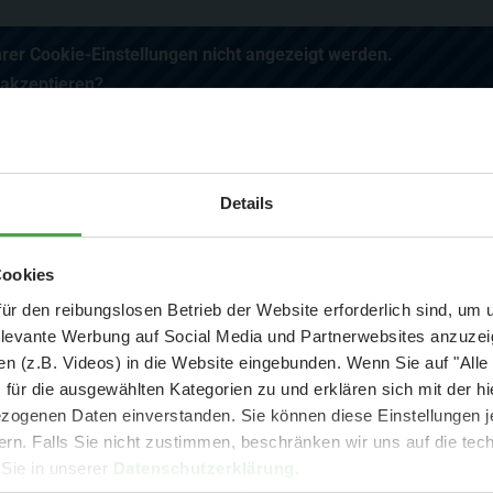
hrer Cookie-Einstellungen nicht angezeigt werden.
 akzeptieren?
Aktuelle Mitteilung
Details
er: 25 % Ersparnis bei Große Pötte & kleine 
Cookies
und September - ohne Wartezeit
ür den reibungslosen Betrieb der Website erforderlich sind, um
sen Sie uns Freunde blei
elevante Werbung auf Social Media und Partnerwebsites anzuze
- Abendliche Hafenrundfahrt/Lichterfahrt 🛥️
n (z.B. Videos) in die Website eingebunden. Wenn Sie auf "Alle
- anschließender Wunderland-Besuch
OHNE
Wartezeit 🚂
ten Videos und News, können mit anderen Fans diskutieren oder
für die ausgewählten Kategorien zu und erklären sich mit der hi
- Audiopräsentation: "Die Geschichte des Wunderlandes"
ogenen Daten einverstanden. Sie können diese Einstellungen je
Currywurst und Pommes mit Getränk zum Sonderpreis von 9,00 €
ern. Falls Sie nicht zustimmen, beschränken wir uns auf die te
rpreis nur 34,90 €
(statt ca. 47,- € einzeln -
Sie sparen mind. 2
 Sie in unserer
Datenschutzerklärung
.