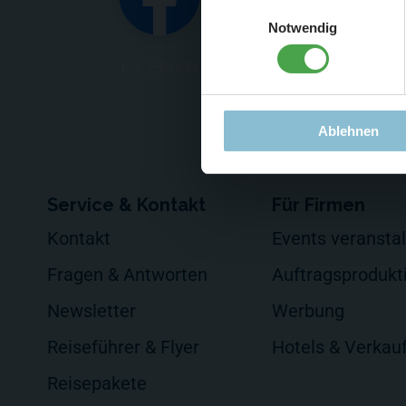
Einwilligungsauswahl
Notwendig
Facebook
Twitte
Ablehnen
Service & Kontakt
Für Firmen
Kontakt
Events veransta
Fragen & Antworten
Auftragsprodukt
Newsletter
Werbung
Reiseführer & Flyer
Hotels & Verkau
Reisepakete