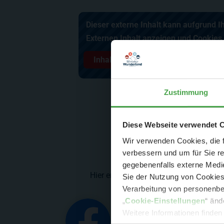
Dieser externe Inhalt kann aufgrund I
Externen Inhalt anzeigen und Cookies
Inhalt anzeigen ✔
Zustimmung
Der Spar-Hamm
Diese Webseite verwendet 
Wir verwenden Cookies, die f
Las
verbessern und um für Sie r
gegebenenfalls externe Medie
Hier erhalten Sie regelmäßig die neus
Sie der Nutzung von Cookies 
Verarbeitung von personenbez
- 
„
Cookie-Einstellungen
“ änd
-
Sonde
Weitere Informationen finden