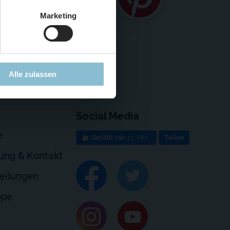
Marketing
ouTube
Pinterest
Alle zulassen
Social Media
e
rung & Kontakt
eilungen
ppe