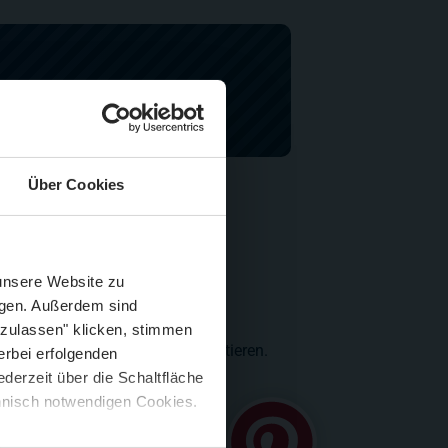
Über Cookies
Schließen
Züge im August
 unsere Website zu
ben!
igen. Außerdem sind
 zulassen" klicken, stimmen
 eigene Fotos und Videos präsentieren.
erbei erfolgenden
derzeit über die Schaltfläche
 🍟
chnisch notwendigen Cookies.
5 %
)
😮