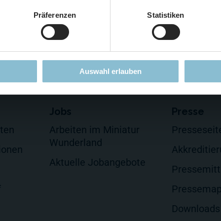
DER TIPP für die Ferien und Feiertagswochenenden! 😎👍
Präferenzen
Statistiken
Mehr erfahren
r
Instagram
Y
Auswahl erlauben
Jobs
Presse
lten
Arbeiten im Miniatur
Presseseit
Wunderland
ionen
Akkreditie
Aktuelle Jobangebote
Pressemitt
f
Pressema
Downloads