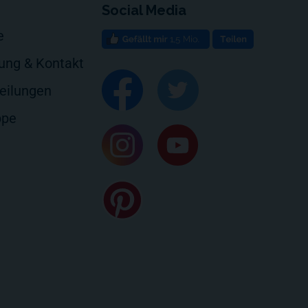
Social Media
e
rung & Kontakt
eilungen
ppe