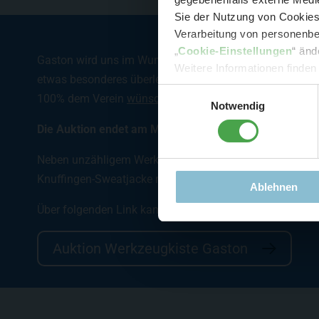
Sie der Nutzung von Cookies 
Verarbeitung von personenbez
- 
„
Cookie-Einstellungen
“ änd
Gaston wird uns im Wunderland als herzensguter Mensc
-
Sonde
Weitere Informationen finden
etwas besonderes überlegt. Seine komplette
Werkzeugk
Einwilligungsauswahl
100% dem Verein
wünschdirwas e.V.
zugute, den Gaston 
Notwendig
Die Auktion endet am Montag, den 21. Juni 2021 um 20
Neben unzähligem Werkzeugen sind auch Unikate, wie de
Knuffingen-Sweatjacke mit dabei.
Ablehnen
Über folgenden Link kann eifrig mitgeboten werden:
Auktion Werkzeugkiste Gaston