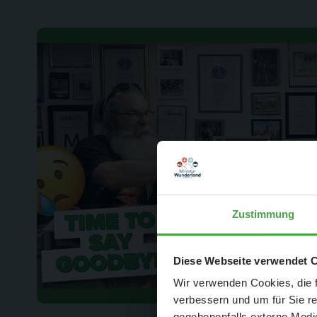
Zustimmung
Der Spar-Hamm
Diese Webseite verwendet 
Wir verwenden Cookies, die f
verbessern und um für Sie r
gegebenenfalls externe Medie