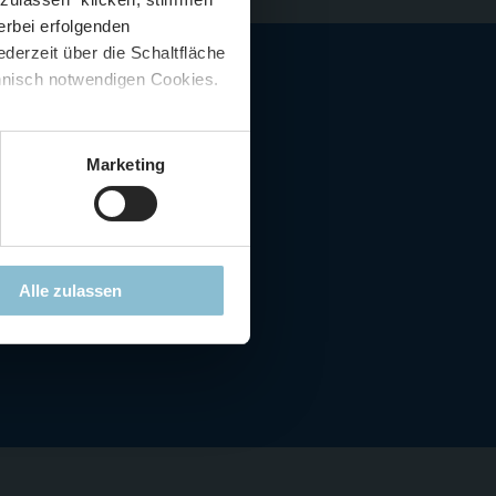
erbei erfolgenden
derzeit über die Schaltfläche
 🍟
chnisch notwendigen Cookies.
nd so hat sich Gaston
5 %
)
😮
rt
. Der Erlös kommt zu
Marketing
chnitt" oder einer
Alle zulassen