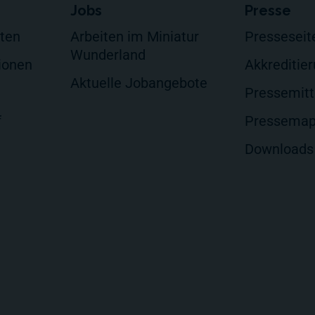
Jobs
Presse
lten
Arbeiten im Miniatur
Presseseit
Wunderland
ionen
Akkreditie
Aktuelle Jobangebote
Pressemitt
f
Pressema
Downloads