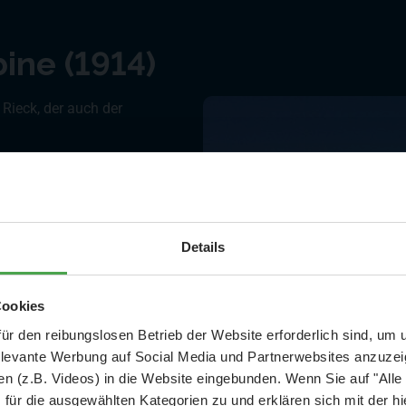
ine (1914)
 Rieck, der auch der
Aktuelle Mitteilung
Details
St. je Stunde
er: 25 % Ersparnis bei Große Pötte & kleine 
Cookies
e auf Anfrage gegen
und September - ohne Wartezeit
ür den reibungslosen Betrieb der Website erforderlich sind, um
elevante Werbung auf Social Media und Partnerwebsites anzuze
- Abendliche Hafenrundfahrt/Lichterfahrt 🛥️
n (z.B. Videos) in die Website eingebunden. Wenn Sie auf "Alle
- anschließender Wunderland-Besuch
OHNE
Wartezeit 🚂
für die ausgewählten Kategorien zu und erklären sich mit der hi