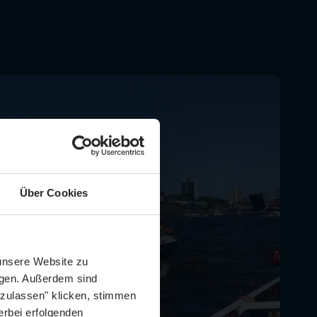
Über Cookies
Schließen
Züge im August
 unsere Website zu
igen. Außerdem sind
 zulassen" klicken, stimmen
erbei erfolgenden