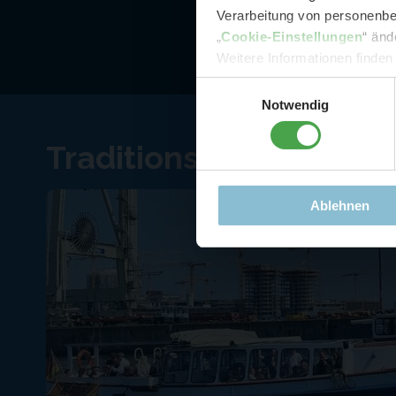
Verarbeitung von personenbez
- 
„
Cookie-Einstellungen
“ änd
-
Sonde
Weitere Informationen finden
Einwilligungsauswahl
Notwendig
Traditionsbarkasse Ang
Ablehnen