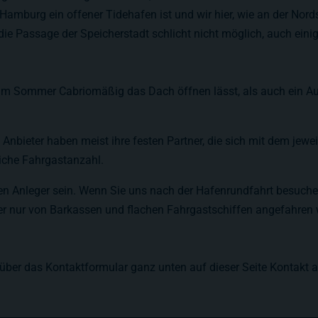
a Hamburg ein offener Tidehafen ist und wir hier, wie an der No
ie Passage der Speicherstadt schlicht nicht möglich, auch eini
h im Sommer Cabriomäßig das Dach öffnen lässt, als auch ein A
e Anbieter haben meist ihre festen Partner, die sich mit dem jewe
liche Fahrgastanzahl.
n Anleger sein. Wenn Sie uns nach der Hafenrundfahrt besuchen
er nur von Barkassen und flachen Fahrgastschiffen angefahren 
über das Kontaktformular ganz unten auf dieser Seite Kontakt au