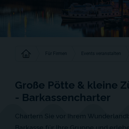
Für Firmen
Events veranstalten
Große Pötte & kleine Z
- Barkassencharter
Chartern Sie vor Ihrem Wunderland
Barkasse für Ihre Gruppe und erleb