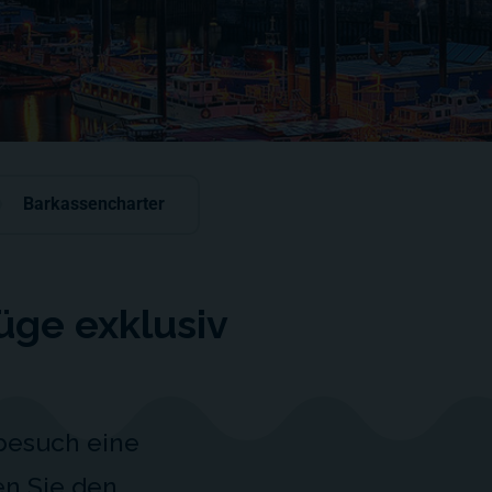
Barkassencharter
üge exklusiv
besuch eine
en Sie den