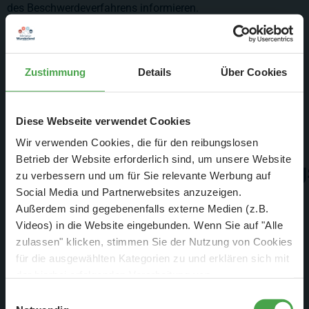
des Beschwerdeverfahrens informieren.
(6) Alle weiteren Informationen zu unserem Unternehmen,
dem Angebot und der Abwicklung des Kaufs ergeben sich
Zustimmung
Details
Über Cookies
aus dem ausführlichen eBay-Angebot.
Diese Webseite verwendet Cookies
5.
Wir verwenden Cookies, die für den reibungslosen
Betrieb der Website erforderlich sind, um unsere Website
Verbraucherstreitbeilegung
zu verbessern und um für Sie relevante Werbung auf
Social Media und Partnerwebsites anzuzeigen.
Die Verordnung (EU) Nr. 524/2013 (ODR-Verordnung) über
Außerdem sind gegebenenfalls externe Medien (z.B.
die Online-Streitbeilegung in Verbraucherangelegenheiten gilt
Videos) in die Website eingebunden. Wenn Sie auf "Alle
für die außergerichtliche Streitbeilegung von Streitigkeiten
zulassen" klicken, stimmen Sie der Nutzung von Cookies
über vertragliche Verpflichtungen aus Online-Kaufverträgen
für die ausgewählten Kategorien zu und erklären sich mit
der hierbei erfolgenden Verarbeitung von
oder Online-Dienstleistungsverträgen zwischen Verbrauchern
personenbezogenen Daten einverstanden. Sie können
und Online-Händlern und bezweckt die Erreichung eines
Einwilligungsauswahl
diese Einstellungen jederzeit über die Schaltfläche