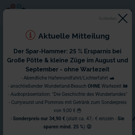
Schließen
Aktuelle Mitteilung
Der Spar-Hammer: 25 % Ersparnis bei
Allgemeine
Große Pötte & kleine Züge im August und
Geschäftsbedingungen für
September - ohne Wartezeit
- Abendliche Hafenrundfahrt/Lichterfahrt 🛥️
den eBay-Shop der
- anschließender Wunderland-Besuch
OHNE
Wartezeit 🚂
Miniatur Wunderland
- Audiopräsentation: "Die Geschichte des Wunderlandes"
- Currywurst und Pommes mit Getränk zum Sonderpreis
GmbH
von 9,00 € 🍟
unter https://www.ebay.d
-
Sonderpreis nur 34,90 €
(statt ca. 47,- € einzeln -
Sie
sparen mind. 25 %
)
😮
Die Lieferungen, Leistungen und Angebote erfolgen