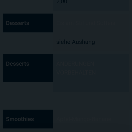
2,00
Desserts
Eis am Stil und Softeis
siehe Aushang
Desserts
ÄNDERUNGEN
VORBEHALTEN
Smoothies
Apfel-Mango-Banane