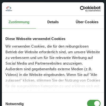
3,00
Smoothies
Heidelbeer-Banane-Apfel
Zustimmung
Details
Über Cookies
3,00
Diese Webseite verwendet Cookies
Wir verwenden Cookies, die für den reibungslosen
Betrieb der Website erforderlich sind, um unsere Website
Smoothies
ÄNDERUNGEN
zu verbessern und um für Sie relevante Werbung auf
VORBEHALTEN
Social Media und Partnerwebsites anzuzeigen.
Außerdem sind gegebenenfalls externe Medien (z.B.
Videos) in die Website eingebunden. Wenn Sie auf "Alle
zulassen" klicken, stimmen Sie der Nutzung von Cookies
für die ausgewählten Kategorien zu und erklären sich mit
der hierbei erfolgenden Verarbeitung von
personenbezogenen Daten einverstanden. Sie können
Getränke
Coca-Cola, Coca-Cola
Einwilligungsauswahl
diese Einstellungen jederzeit über die Schaltfläche
Notwendig