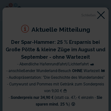
Schließen
Aktuelle Mitteilung
Der Spar-Hammer: 25 % Ersparnis bei
Wochenberichte 2025
Große Pötte & kleine Züge im August und
September - ohne Wartezeit
Hier erhalten Sie die aktuellsten News
- Abendliche Hafenrundfahrt/Lichterfahrt 🛥️
- anschließender Wunderland-Besuch
OHNE
Wartezeit 🚂
und Infos aus dem Wunderland -
- Audiopräsentation: "Die Geschichte des Wunderlandes"
"druckfrisch" jeden Montag!
- Currywurst und Pommes mit Getränk zum Sonderpreis
von 9,00 € 🍟
-
Sonderpreis nur 34,90 €
(statt ca. 47,- € einzeln -
Sie
sparen mind. 25 %
)
😮