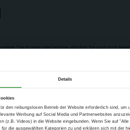
nselben Tag buchen oder besitzen, erhalten Sie auch noch eine
esuchen.
Aktuelle Mitteilung
Details
er: 25 % Ersparnis bei Große Pötte & kleine 
Cookies
ick
und September - ohne Wartezeit
ür den reibungslosen Betrieb der Website erforderlich sind, um
elevante Werbung auf Social Media und Partnerwebsites anzuze
- Abendliche Hafenrundfahrt/Lichterfahrt 🛥️
10 min
n (z.B. Videos) in die Website eingebunden. Wenn Sie auf "Alle
- anschließender Wunderland-Besuch
OHNE
Wartezeit 🚂
für die ausgewählten Kategorien zu und erklären sich mit der hi