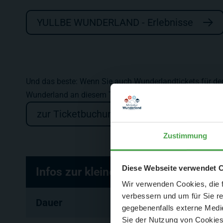
YULLBE WUNDERLAND - Erlebnisse
Und das beste: Wenn Sie auch Wunderlandtickets für de
Wunderland an diesem Tag zu jeder Uhrzeit bevorzugt b
zur Ticketbuchung
Zustimmung
Der Spar-Hamm
Diese Webseite verwendet 
Infos zur kleinen VR-Tour im Überbl
Wir verwenden Cookies, die f
verbessern und um für Sie r
Dauer
gegebenenfalls externe Medie
Sie der Nutzung von Cookies 