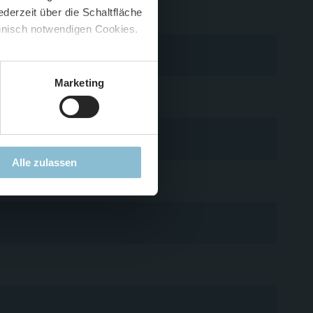
derzeit über die Schaltfläche
 🍟
chnisch notwendigen Cookies.
5 %
)
😮
Marketing
eise
Alle zulassen