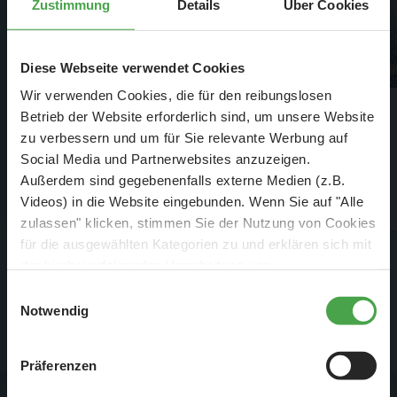
Zustimmung
Details
Über Cookies
Diese Webseite verwendet Cookies
Wir verwenden Cookies, die für den reibungslosen
Betrieb der Website erforderlich sind, um unsere Website
Gruppenanmeldung
zu verbessern und um für Sie relevante Werbung auf
Social Media und Partnerwebsites anzuzeigen.
Außerdem sind gegebenenfalls externe Medien (z.B.
Details
Videos) in die Website eingebunden. Wenn Sie auf "Alle
zulassen" klicken, stimmen Sie der Nutzung von Cookies
für die ausgewählten Kategorien zu und erklären sich mit
der hierbei erfolgenden Verarbeitung von
personenbezogenen Daten einverstanden. Sie können
Einwilligungsauswahl
diese Einstellungen jederzeit über die Schaltfläche
Notwendig
„
Cookie-Einstellungen
“ ändern. Falls Sie nicht
zustimmen, beschränken wir uns auf die technisch
Präferenzen
Alle Antworten werden Sie sicher auch in unseren FAQs beim
notwendigen Cookies. Weitere Informationen finden Sie in
jeweiligen Thema finden.
unserer
Datenschutzerklärung
.