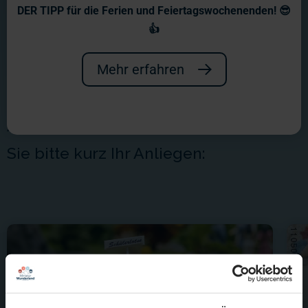
Kontakt
DER TIPP für die Ferien und Feiertagswochenenden! 😎
👍
Wir freuen uns, dass Sie Kontakt mit
uns aufnehmen wollen. Damit Ihre
Mehr erfahren
Anfrage auch direkt an den richtigen
Ansprechpartner bei uns geht, wählen
Sie bitte kurz Ihr Anliegen: