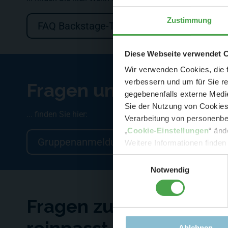
Zustimmung
FAQ Backstage-Touren
Der Spar-Hamm
Diese Webseite verwendet 
Wir verwenden Cookies, die f
verbessern und um für Sie r
Fragen und Anmeldung
gegebenenfalls externe Medie
Sie der Nutzung von Cookies 
... finden Sie hier:
Verarbeitung von personenbez
- 
„
Cookie-Einstellungen
“ änd
-
Sonde
Gruppenanmeldung
Weitere Informationen finden
Einwilligungsauswahl
Notwendig
Fragen zum Besuch all
Ablehnen