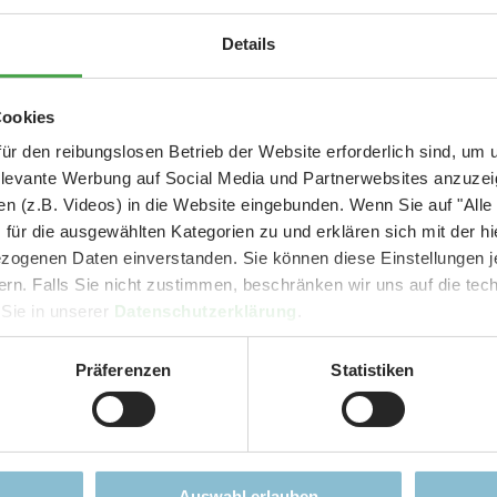
Aktuelle Mitteilung
Details
er: 25 % Ersparnis bei Große Pötte & kleine 
Cookies
und September - ohne Wartezeit
ür den reibungslosen Betrieb der Website erforderlich sind, um
elevante Werbung auf Social Media und Partnerwebsites anzuze
 zu Gruppenbesuchen...
- Abendliche Hafenrundfahrt/Lichterfahrt 🛥️
n (z.B. Videos) in die Website eingebunden. Wenn Sie auf "Alle
- anschließender Wunderland-Besuch
OHNE
Wartezeit 🚂
für die ausgewählten Kategorien zu und erklären sich mit der hi
- Audiopräsentation: "Die Geschichte des Wunderlandes"
ogenen Daten einverstanden. Sie können diese Einstellungen je
Currywurst und Pommes mit Getränk zum Sonderpreis von 9,00 €
ern. Falls Sie nicht zustimmen, beschränken wir uns auf die te
rpreis nur 34,90 €
(statt ca. 47,- € einzeln -
Sie sparen mind. 2
 Sie in unserer
Datenschutzerklärung
.
DER TIPP für die Ferien und Feiertagswochenenden! 😎👍
Präferenzen
Statistiken
Mehr erfahren
gemein und alles was obe
Auswahl erlauben