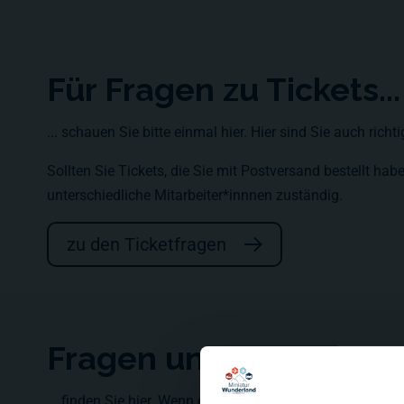
Für Fragen zu Tickets...
... schauen Sie bitte einmal hier. Hier sind Sie auch rich
Sollten Sie Tickets, die Sie mit Postversand bestellt ha
unterschiedliche Mitarbeiter*innnen zuständig.
zu den Ticketfragen
Fragen und Antworten 
... finden Sie hier. Wenn es Probleme bei einer Buchung 