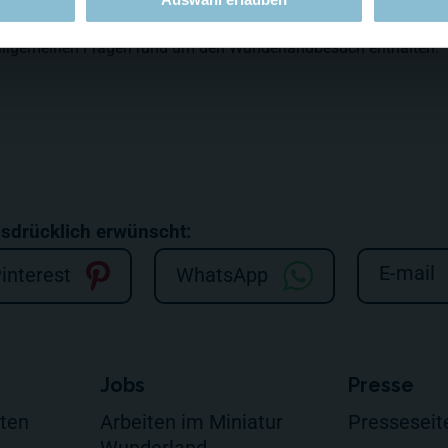
le allgemeinen Fragen rund um den Wunderlandbesuch enthalten.
usdrücklich erwünscht:
E-mail
interest
WhatsApp
Jobs
Presse
lten
Arbeiten im Miniatur
Presseseit