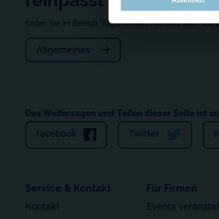
reinpasst
finden Sie im Bereich "Allgemeines". Hier sind auch al
Allgemeines
Das Weitersagen und Teilen dieser Seite ist a
facebook
Twitter
P
Service & Kontakt
Für Firmen
Kontakt
Events veransta