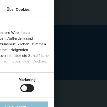
Über Cookies
Schließen
Züge im August
 unsere Website zu
igen. Außerdem sind
 zulassen" klicken, stimmen
erbei erfolgenden
derzeit über die Schaltfläche
 🍟
chnisch notwendigen Cookies.
5 %
)
😮
Marketing
n nicht
Alle zulassen