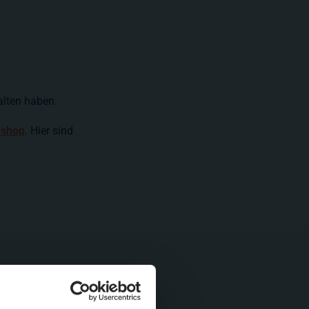
halten haben.
eshop
. Hier sind
ren...
cketsupport
.