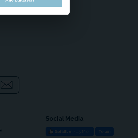
Social Media
e