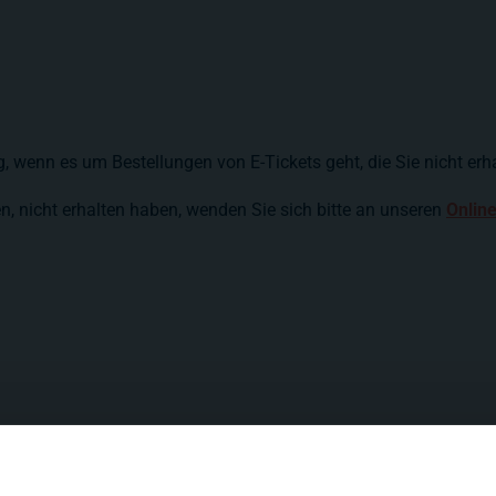
tig, wenn es um Bestellungen von E-Tickets geht, die Sie nicht er
ben, nicht erhalten haben, wenden Sie sich bitte an unseren
Onlin
zu unseren Backstage-Tou
z.B. mit der Bezahlung gibt, wenden Sie sich aber bitte an den
Ti