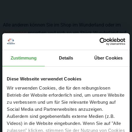
Alle anderen können Sie im Shop im Wunderland oder im
Onlineshop
erwerben und sich so ein Stück Wunderland auf
Ihre eigene Anlage holen oder Ihre Sammlung mit diesen
einmaligen Modellen ergänzen. Sie sind mit besonderen
Motiven von der Anlage oder Werbung für Wunderländer
Zustimmung
Details
Über Cookies
Firmen gestaltet. Daneben erscheinen auch Sonderwagen zu
besonderen Meilensteinen in der Geschichte des
Diese Webseite verwendet Cookies
Wunderlandes.
Wir verwenden Cookies, die für den reibungslosen
Neben den Modellbahn-Sonderwagen haben auch einige
Betrieb der Website erforderlich sind, um unsere Website
Hersteller von Modellfahrzeugen und -flugzeugen besondere
zu verbessern und um für Sie relevante Werbung auf
Modelle mit Wunderland-Motiven gestaltet und in limitierter
Social Media und Partnerwebsites anzuzeigen.
Außerdem sind gegebenenfalls externe Medien (z.B.
Auflage hergestellt. Auch diese erhalten Sie im Wunderland
Videos) in die Website eingebunden. Wenn Sie auf "Alle
oder bequem im
Onlineshop
.
zulassen" klicken, stimmen Sie der Nutzung von Cookies