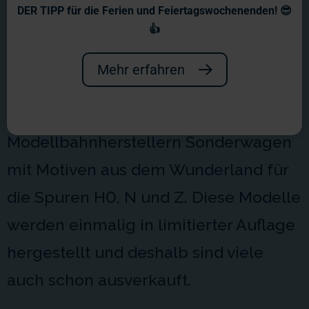
Sonderwagen
DER TIPP für die Ferien und Feiertagswochenenden! 😎
👍
Das Wunderland auf Ihrer Anlage!
Mehr erfahren
Jedes Jahr entstehen in
Zusammenarbeit mit namhaften
Modellbahnherstellern Sonderwagen
mit Motiven aus dem Wunderland für
die Spuren H0, N und Z. Diese Modelle
werden einmalig in limitierter Auflage
hergestellt und deshalb sind viele
auch schon ausverkauft.