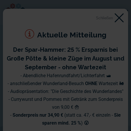
Schließen
Aktuelle Mitteilung
Der Spar-Hammer: 25 % Ersparnis bei
Zu Besuch im Miniatur
Große Pötte & kleine Züge im August und
Wunderland
September - ohne Wartezeit
- Abendliche Hafenrundfahrt/Lichterfahrt 🛥️
- anschließender Wunderland-Besuch
OHNE
Wartezeit 🚂
Sie planen uns im Wunderland zu
- Audiopräsentation: "Die Geschichte des Wunderlandes"
besuchen? Dann soll es Ihnen nicht an
- Currywurst und Pommes mit Getränk zum Sonderpreis
von 9,00 € 🍟
Informationen rund um Ihren
-
Sonderpreis nur 34,90 €
(statt ca. 47,- € einzeln -
Sie
Aufenthalt bei uns fehlen. Auf den
sparen mind. 25 %
)
😮