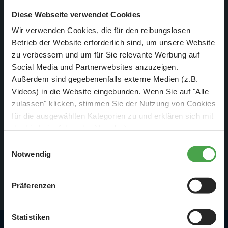
Diese Webseite verwendet Cookies
Wir verwenden Cookies, die für den reibungslosen
Sie planen nicht nur
einen
Besuch im Miniatur Wunderland,
Betrieb der Website erforderlich sind, um unsere Website
sondern wollen die Anlage am liebsten jeden Tag
zu verbessern und um für Sie relevante Werbung auf
bestaunen? Dann sollten Sie unbedingt einmal unser
Social Media und Partnerwebsites anzuzeigen.
Angebot für die Wunderland-Jahreskarte unter die Lupe
Außerdem sind gegebenenfalls externe Medien (z.B.
Videos) in die Website eingebunden. Wenn Sie auf "Alle
nehmen.
zulassen" klicken, stimmen Sie der Nutzung von Cookies
An 365 Tagen im Jahr sind die Türen dann für Sie geöffnet
für die ausgewählten Kategorien zu und erklären sich mit
und Sie können den Baufortschritt unserer neuen Abschnitte
der hierbei erfolgenden Verarbeitung von
personenbezogenen Daten einverstanden. Sie können
aus nächster Nähe live miterleben. Und das ganz ohne
Einwilligungsauswahl
diese Einstellungen jederzeit über die Schaltfläche
Notwendig
lästige Wartezeit am Einlass!
„
Cookie-Einstellungen
“ ändern. Falls Sie nicht
zustimmen, beschränken wir uns auf die technisch
alle Infos
Präferenzen
notwendigen Cookies. Weitere Informationen finden Sie in
unserer
Datenschutzerklärung
.
Statistiken