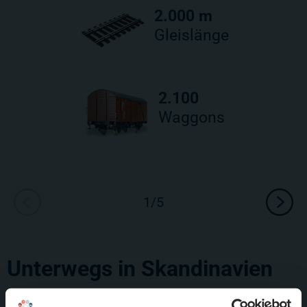
2.000 m
Gleislänge
2.100
Waggons
Unterwegs in Skandinavien