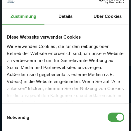
Zustimmung
Details
Über Cookies
Diese Webseite verwendet Cookies
Wir verwenden Cookies, die für den reibungslosen
Betrieb der Website erforderlich sind, um unsere Website
zu verbessern und um für Sie relevante Werbung auf
Social Media und Partnerwebsites anzuzeigen.
Außerdem sind gegebenenfalls externe Medien (z.B.
Videos) in die Website eingebunden. Wenn Sie auf "Alle
Highlights in Skandinavien
zulassen" klicken, stimmen Sie der Nutzung von Cookies
für die ausgewählten Kategorien zu und erklären sich mit
der hierbei erfolgenden Verarbeitung von
personenbezogenen Daten einverstanden. Sie können
Einwilligungsauswahl
diese Einstellungen jederzeit über die Schaltfläche
Notwendig
„
Cookie-Einstellungen
“ ändern. Falls Sie nicht
zustimmen, beschränken wir uns auf die technisch