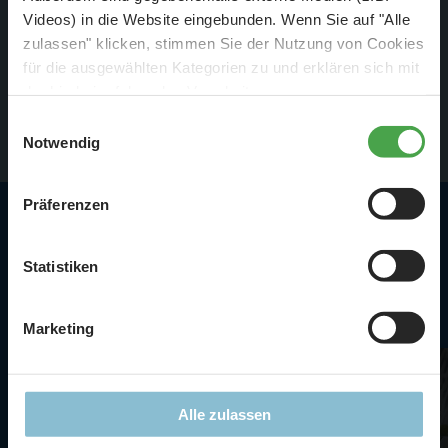
Videos) in die Website eingebunden. Wenn Sie auf "Alle
zulassen" klicken, stimmen Sie der Nutzung von Cookies
für die ausgewählten Kategorien zu und erklären sich mit
der hierbei erfolgenden Verarbeitung von
personenbezogenen Daten einverstanden. Sie können
Einwilligungsauswahl
diese Einstellungen jederzeit über die Schaltfläche
Notwendig
„
Cookie-Einstellungen
“ ändern. Falls Sie nicht
zustimmen, beschränken wir uns auf die technisch
Präferenzen
notwendigen Cookies. Weitere Informationen finden Sie in
unserer
Datenschutzerklärung
.
Alle Highlights in der
Statistiken
Schweiz
Marketing
Alle zulassen