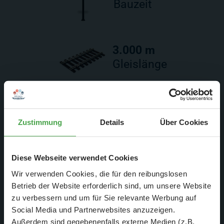
Bauzeit
3.000 m
Gleislänge
Zustimmung
Details
Über Cookies
Diese Webseite verwendet Cookies
Auf dem DJ Bobo Konzert
Wir verwenden Cookies, die für den reibungslosen
Betrieb der Website erforderlich sind, um unsere Website
zu verbessern und um für Sie relevante Werbung auf
Social Media und Partnerwebsites anzuzeigen.
Außerdem sind gegebenenfalls externe Medien (z.B.