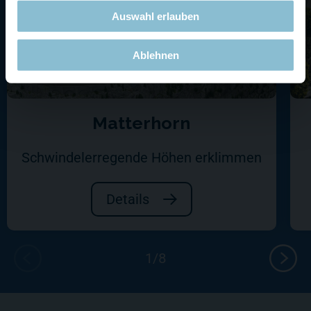
Auswahl erlauben
Ablehnen
Matterhorn
Schwindelerregende Höhen erklimmen
Details