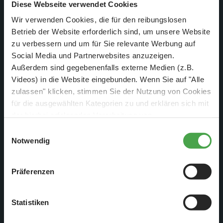
Diese Webseite verwendet Cookies
Wir verwenden Cookies, die für den reibungslosen
Betrieb der Website erforderlich sind, um unsere Website
zu verbessern und um für Sie relevante Werbung auf
Social Media und Partnerwebsites anzuzeigen.
Außerdem sind gegebenenfalls externe Medien (z.B.
Videos) in die Website eingebunden. Wenn Sie auf "Alle
Im Mittelpunkt stehen ikonische Orte und Szenen: Das bunte
zulassen" klicken, stimmen Sie der Nutzung von Cookies
Kuba mit Havanna als Herzstück mit kolonialen Fassaden,
für die ausgewählten Kategorien zu und erklären sich mit
leuchtenden Farben, Oldtimern auf den Straßen und
der hierbei erfolgenden Verarbeitung von
Straßenmusik, die man beim Hinschauen fast hören kann.
personenbezogenen Daten einverstanden. Sie können
Einwilligungsauswahl
diese Einstellungen jederzeit über die Schaltfläche
Der weltberühmte Varadero Beach zeigt die Karibik von ihrer
Notwendig
„
Cookie-Einstellungen
“ ändern. Falls Sie nicht
Bilderbuchseite: weißer Sand, Palmen und türkisblaues
zustimmen, beschränken wir uns auf die technisch
Wasser. Auf den Bahamas entsteht mit Staniel Cay eine
Präferenzen
notwendigen Cookies. Weitere Informationen finden Sie in
kleine, geschützte Inselwelt, in der sich Natur und Ruhe
unserer
Datenschutzerklärung
.
widerspiegeln und das inklusive tierischer Bewohner wie
Statistiken
Wasserschweinen, die hier ihren ganz eigenen Platz finden.