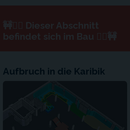
🚧👷‍♂️ Dieser Abschnitt
befindet sich im Bau 👷‍♂️🚧
Aufbruch in die Karibik