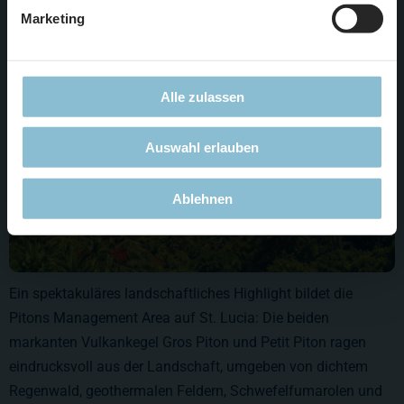
Marketing
Alle zulassen
Auswahl erlauben
Ablehnen
Ein spektakuläres landschaftliches Highlight bildet die
Pitons Management Area auf St. Lucia: Die beiden
markanten Vulkankegel Gros Piton und Petit Piton ragen
eindrucksvoll aus der Landschaft, umgeben von dichtem
Regenwald, geothermalen Feldern, Schwefelfumarolen und