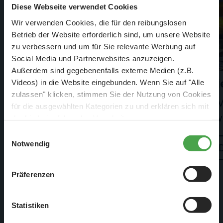
Diese Webseite verwendet Cookies
Wir verwenden Cookies, die für den reibungslosen
Betrieb der Website erforderlich sind, um unsere Website
zu verbessern und um für Sie relevante Werbung auf
Social Media und Partnerwebsites anzuzeigen.
Außerdem sind gegebenenfalls externe Medien (z.B.
Zahlen und Fakten
Di
Videos) in die Website eingebunden. Wenn Sie auf "Alle
zulassen" klicken, stimmen Sie der Nutzung von Cookies
Kleine Welt, große Zahlen
V
für die ausgewählten Kategorien zu und erklären sich mit
v
der hierbei erfolgenden Verarbeitung von
personenbezogenen Daten einverstanden. Sie können
Einwilligungsauswahl
diese Einstellungen jederzeit über die Schaltfläche
Notwendig
Details
D
„
Cookie-Einstellungen
“ ändern. Falls Sie nicht
zustimmen, beschränken wir uns auf die technisch
Präferenzen
notwendigen Cookies. Weitere Informationen finden Sie in
unserer
Datenschutzerklärung
.
Statistiken