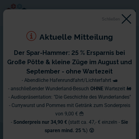
Schließen
Aktuelle Mitteilung
Der Spar-Hammer: 25 % Ersparnis bei
Modellbahn
Große Pötte & kleine Züge im August und
September - ohne Wartezeit
16.491 Meter Kindheitstraum ...
- Abendliche Hafenrundfahrt/Lichterfahrt 🛥️
- anschließender Wunderland-Besuch
OHNE
Wartezeit 🚂
- Audiopräsentation: "Die Geschichte des Wunderlandes"
Auch das Miniatur Wunderland kommt
- Currywurst und Pommes mit Getränk zum Sonderpreis
natürlich nicht ohne sie aus - trotz
von 9,00 € 🍟
-
Sonderpreis nur 34,90 €
(statt ca. 47,- € einzeln -
Sie
Carsystem, Flughafen, Schiffsteuerung
sparen mind. 25 %
)
😮
und animierten Knopfdruckaktionen -