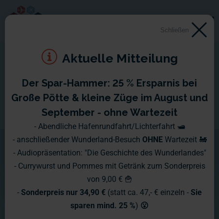
Schließen
Aktuelle Mitteilung
Der Spar-Hammer: 25 % Ersparnis bei
Die geteilte Stadt
Große Pötte & kleine Züge im August und
September - ohne Wartezeit
In mehreren Dioramen können Sie die
- Abendliche Hafenrundfahrt/Lichterfahrt 🛥️
- anschließender Wunderland-Besuch
OHNE
Wartezeit 🚂
Geschichte der deutschen Teilung am
- Audiopräsentation: "Die Geschichte des Wunderlandes"
Beispiel einer Straßenecke mitten in
- Currywurst und Pommes mit Getränk zum Sonderpreis
von 9,00 € 🍟
Berlin erleben. Viele kleine Szenen
-
Sonderpreis nur 34,90 €
(statt ca. 47,- € einzeln -
Sie
lassen die Geschichte dieser Zeit
sparen mind. 25 %
)
😮