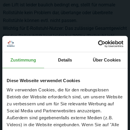
den Lift ist leider baulich bedingt eng, stellt für normale
Rollstühle kein Problem dar, überlange oder überbreite
Rollstühle können evtl. nicht passen.
Wichtig für E-Rollstuhl-Nutzer: Das zulässige Gesamtgewicht
für den Rollstuhllift liegt leider bei 300kg (Rollstuhl inkl.
Person). Ist das Gesamtgewicht höher, bewegt sich der Lift
nicht. Die Maximalmaße sind 100cm lang und 77cm breit.
Zustimmung
Details
Über Cookies
Rollstühle bis 400kg können wir über unseren
"Hintereingang" bei Yullbe Wunderland reinbringen. Die
entscheiden wir im Einzelfall vor Ort. Sollte der Rollstuhl auf
Diese Webseite verwendet Cookies
Grund der technischen Ausstattung in der Lage sein, einen
Wir verwenden Cookies, die für den reibungslosen
etwas höheren Bordstein selbständig zu überwinden, sind
Betrieb der Website erforderlich sind, um unsere Website
auch schwerere Rollstühle möglich.
zu verbessern und um für Sie relevante Werbung auf
Social Media und Partnerwebsites anzuzeigen.
Außerdem sind gegebenenfalls externe Medien (z.B.
Videos) in die Website eingebunden. Wenn Sie auf "Alle