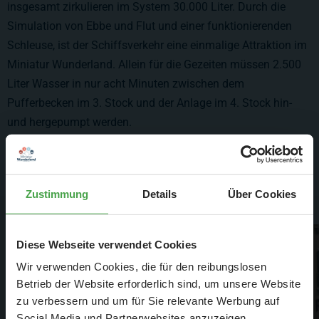
insgesamt zirkulieren im System
30.000 Liter
. Durch die
Simulation von Ebbe und Flut und einer funktionierenden
Schleuse, ist der Schiffsverkehr eine einmalige Attraktion im
Miniatur Wunderland. Allein für die Gezeiten müssen 2.500
Liter Wasser in nur acht Minuten zwischen dem
Pufferbecken im 3. Stock und der Anlage im 4. Stock hin-
und hergepumpt werden.
Da Wasser ein wertvoller Rohstoff ist, wird das
Gebrauchtwasser zur Spülung der Toiletten verwendet.
Zustimmung
Details
Über Cookies
Diese Webseite verwendet Cookies
Wir verwenden Cookies, die für den reibungslosen
Betrieb der Website erforderlich sind, um unsere Website
zu verbessern und um für Sie relevante Werbung auf
Social Media und Partnerwebsites anzuzeigen.