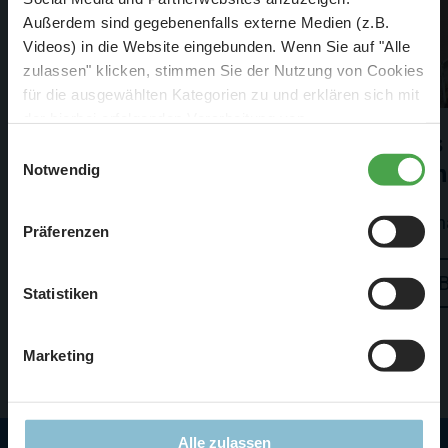
Außerdem sind gegebenenfalls externe Medien (z.B.
Videos) in die Website eingebunden. Wenn Sie auf "Alle
zulassen" klicken, stimmen Sie der Nutzung von Cookies
für die ausgewählten Kategorien zu und erklären sich mit
der hierbei erfolgenden Verarbeitung von
Skandinavien
Es
personenbezogenen Daten einverstanden. Sie können
Einwilligungsauswahl
diese Einstellungen jederzeit über die Schaltfläche
en
Notwendig
„
Cookie-Einstellungen
“ ändern. Falls Sie nicht
Skandinavien hat noch mehr zu bieten
zustimmen, beschränken wir uns auf die technisch
Sch
Präferenzen
notwendigen Cookies. Weitere Informationen finden Sie in
Besuchen
unserer
Datenschutzerklärung
.
Statistiken
Marketing
Alle zulassen