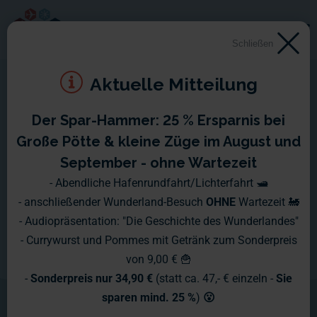
Schließen
Aktuelle Mitteilung
Der Spar-Hammer: 25 % Ersparnis bei
Echtwasser
Große Pötte & kleine Züge im August und
September - ohne Wartezeit
Das
30.000 Liter
Echtwasserbecken,
- Abendliche Hafenrundfahrt/Lichterfahrt 🛥️
- anschließender Wunderland-Besuch
OHNE
Wartezeit 🚂
mit jeder Menge fahrender Schiffe und
- Audiopräsentation: "Die Geschichte des Wunderlandes"
dem Tidehub, zählt definitiv zu den
- Currywurst und Pommes mit Getränk zum Sonderpreis
von 9,00 € 🍟
imposantesten Highlights im
-
Sonderpreis nur 34,90 €
(statt ca. 47,- € einzeln -
Sie
Wunderland.
sparen mind. 25 %
)
😮