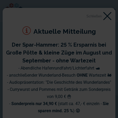
Schließen
Aktuelle Mitteilung
Der Spar-Hammer: 25 % Ersparnis bei
Ufo über
Große Pötte & kleine Züge im August und
Mitteldeutschland
September - ohne Wartezeit
- Abendliche Hafenrundfahrt/Lichterfahrt 🛥️
- anschließender Wunderland-Besuch
OHNE
Wartezeit 🚂
In Mitteldeutschland ist nicht jeder
- Audiopräsentation: "Die Geschichte des Wunderlandes"
Wunderländer von dieser Welt...
- Currywurst und Pommes mit Getränk zum Sonderpreis
von 9,00 € 🍟
-
Sonderpreis nur 34,90 €
(statt ca. 47,- € einzeln -
Sie
Seit geraumer Zeit berichten
sparen mind. 25 %
)
😮
Besucher, dass sie ein unbekanntes