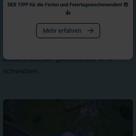
DER TIPP für die Ferien und Feiertagswochenenden! 😎
Flugobjekt über dem Harz gesichtet
👍
haben. Über einem belebten
Mehr erfahren
Sonnenblumenfeld soll in
regelmäßigen Abständen ein von
Außerirdischen gesteuertes UFO
schweben.