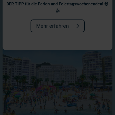
entlang des Strandabschnitts von Rio
DER TIPP für die Ferien und Feiertagswochenenden! 😎
👍
de Janeiro eine Abkühlung im blauen
Wasser.
Mehr erfahren