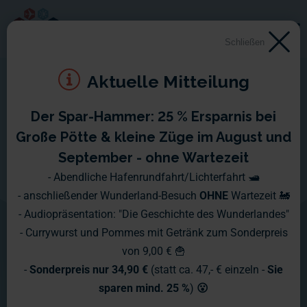
Schließen
Aktuelle Mitteilung
Der Spar-Hammer: 25 % Ersparnis bei
Copacabana
Große Pötte & kleine Züge im August und
September - ohne Wartezeit
Der wohl bekannteste Strand der Welt
- Abendliche Hafenrundfahrt/Lichterfahrt 🛥️
- anschließender Wunderland-Besuch
OHNE
Wartezeit 🚂
verkörpert auch im Miniatur
- Audiopräsentation: "Die Geschichte des Wunderlandes"
Wunderland das Lebensgefühl
- Currywurst und Pommes mit Getränk zum Sonderpreis
von 9,00 € 🍟
Brasiliens auf eine ganz besondere
-
Sonderpreis nur 34,90 €
(statt ca. 47,- € einzeln -
Sie
Art. Knapp 300 Figuren genießen
sparen mind. 25 %
)
😮