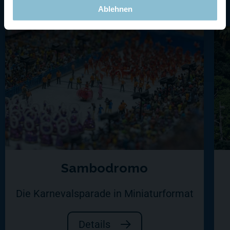
Ablehnen
Sambodromo
Die Karnevalsparade in Miniaturformat
Details