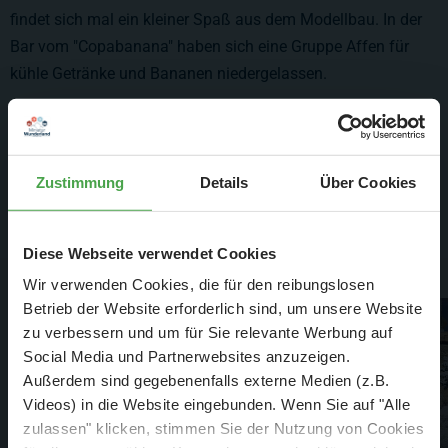
findet sich mal ein kleiner Spaß aus dem Modellbau. In der
Bar vom "Copabanana" haben sich eine Gruppe Affen für
kühle Getränke und Bananen niedergelassen.
An die Copacabana gelangen die Besucher auf ganz
unterschiedliche Art und Weise. Eine elektrische Tram ohne
Oberleitung führt in zweiter Reihe durch die Häuserschlucht
Zustimmung
Details
Über Cookies
hindurch und für die spontanen Wunderländer stehen
entlang der Gehwege einige e-Scooter zur Weiterfahrt bereit.
Diese Webseite verwendet Cookies
Wir verwenden Cookies, die für den reibungslosen
Betrieb der Website erforderlich sind, um unsere Website
zu verbessern und um für Sie relevante Werbung auf
Social Media und Partnerwebsites anzuzeigen.
Außerdem sind gegebenenfalls externe Medien (z.B.
Videos) in die Website eingebunden. Wenn Sie auf "Alle
zulassen" klicken, stimmen Sie der Nutzung von Cookies