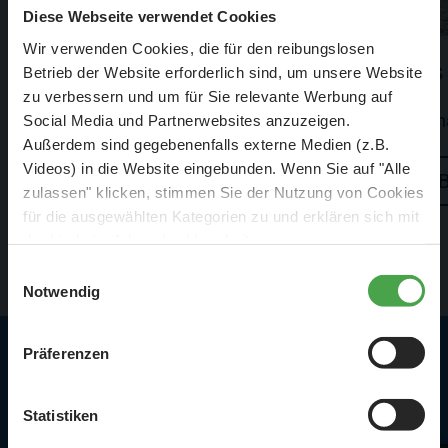
Diese Webseite verwendet Cookies
Wir verwenden Cookies, die für den reibungslosen
Knuffingen
Es
Betrieb der Website erforderlich sind, um unsere Website
zu verbessern und um für Sie relevante Werbung auf
Knuffingen hat noch mehr zu bieten
Sch
Social Media und Partnerwebsites anzuzeigen.
Außerdem sind gegebenenfalls externe Medien (z.B.
Videos) in die Website eingebunden. Wenn Sie auf "Alle
Besuchen
zulassen" klicken, stimmen Sie der Nutzung von Cookies
für die ausgewählten Kategorien zu und erklären sich mit
der hierbei erfolgenden Verarbeitung von
personenbezogenen Daten einverstanden. Sie können
Einwilligungsauswahl
diese Einstellungen jederzeit über die Schaltfläche
Notwendig
„
Cookie-Einstellungen
“ ändern. Falls Sie nicht
zustimmen, beschränken wir uns auf die technisch
Präferenzen
notwendigen Cookies. Weitere Informationen finden Sie in
Highlights in Knuffingen
unserer
Datenschutzerklärung
.
Statistiken