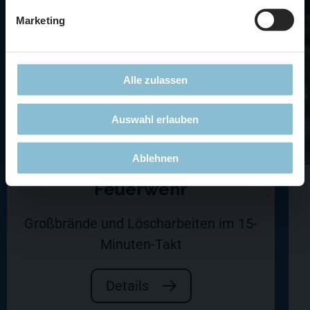
Marketing
Alle zulassen
Auswahl erlauben
Ablehnen
Feuerwehr
Großbrände und Löscharbeiten im 15-
Minuten-Takt
Details