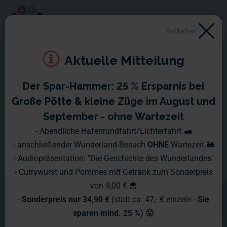
Schließen
Aktuelle Mitteilung
Der Spar-Hammer: 25 % Ersparnis bei
Schlossbrand
Große Pötte & kleine Züge im August und
September - ohne Wartezeit
Das Schloss Löwenstein über der Stadt
- Abendliche Hafenrundfahrt/Lichterfahrt 🛥️
- anschließender Wunderland-Besuch
OHNE
Wartezeit 🚂
Knuffingen ist nicht nur Prachtbau und
- Audiopräsentation: "Die Geschichte des Wunderlandes"
Wahrzeichen der Stadt, sondern auch
- Currywurst und Pommes mit Getränk zum Sonderpreis
von 9,00 € 🍟
eines der beliebtesten Ziele von
-
Sonderpreis nur 34,90 €
(statt ca. 47,- € einzeln -
Sie
Brandstiftern.
sparen mind. 25 %
)
😮