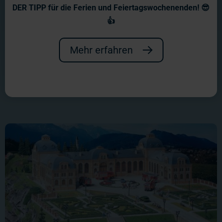
DER TIPP für die Ferien und Feiertagswochenenden! 😎
Die besorgniserregende
👍
Bestandsaufnahme zeigt: Mehrmals
Mehr erfahren
pro Stunde geht das Schloss in
Flammen auf - und das Tag für Tag!