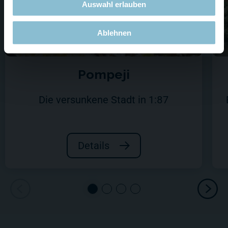
Auswahl erlauben
Ablehnen
Pompeji
Die versunkene Stadt in 1:87
Details