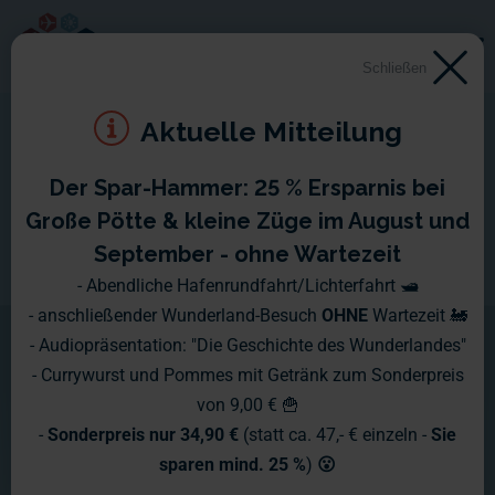
Schließen
Aktuelle Mitteilung
Der Spar-Hammer: 25 % Ersparnis bei
Schloss Neuschwanstein
Große Pötte & kleine Züge im August und
September - ohne Wartezeit
Wie im Bilderbuch thront das Schloss
- Abendliche Hafenrundfahrt/Lichterfahrt 🛥️
- anschließender Wunderland-Besuch
OHNE
Wartezeit 🚂
Neuschwanstein auf einem
- Audiopräsentation: "Die Geschichte des Wunderlandes"
Hochplateau inmitten des
- Currywurst und Pommes mit Getränk zum Sonderpreis
von 9,00 € 🍟
wunderschönen Alpenpanoramas
-
Sonderpreis nur 34,90 €
(statt ca. 47,- € einzeln -
Sie
Bayerns. Die Besucher können den
sparen mind. 25 %
)
😮