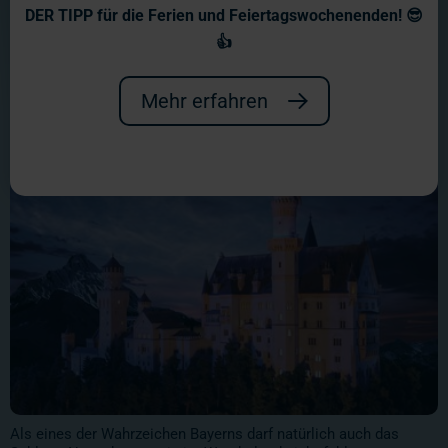
kompletten Eigenbau im Wunderland
DER TIPP für die Ferien und Feiertagswochenenden! 😎
👍
von allen Seiten begutachten.
Mehr erfahren
Als eines der Wahrzeichen Bayerns darf natürlich auch das