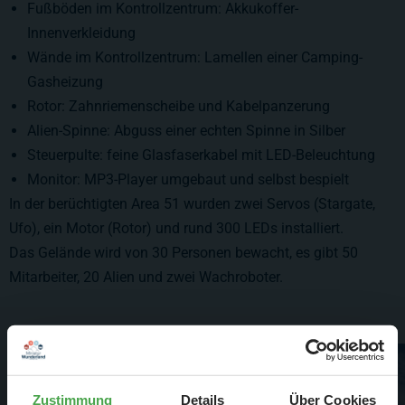
Fußböden im Kontrollzentrum: Akkukoffer-
Innenverkleidung
Wände im Kontrollzentrum: Lamellen einer Camping-
Gasheizung
Rotor: Zahnriemenscheibe und Kabelpanzerung
Alien-Spinne: Abguss einer echten Spinne in Silber
Steuerpulte: feine Glasfaserkabel mit LED-Beleuchtung
Monitor: MP3-Player umgebaut und selbst bespielt
In der berüchtigten Area 51 wurden zwei Servos (Stargate,
Ufo), ein Motor (Rotor) und rund 300 LEDs installiert.
Das Gelände wird von 30 Personen bewacht, es gibt 50
Mitarbeiter, 20 Alien und zwei Wachroboter.
Zustimmung
Details
Über Cookies