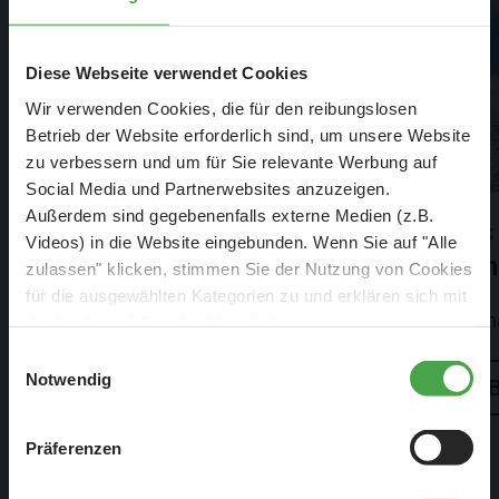
Diese Webseite verwendet Cookies
Wir verwenden Cookies, die für den reibungslosen
Betrieb der Website erforderlich sind, um unsere Website
zu verbessern und um für Sie relevante Werbung auf
Social Media und Partnerwebsites anzuzeigen.
Außerdem sind gegebenenfalls externe Medien (z.B.
Amerika
Es
Videos) in die Website eingebunden. Wenn Sie auf "Alle
en
zulassen" klicken, stimmen Sie der Nutzung von Cookies
Amerika hat noch mehr zu bieten
für die ausgewählten Kategorien zu und erklären sich mit
Sch
der hierbei erfolgenden Verarbeitung von
personenbezogenen Daten einverstanden. Sie können
Besuchen
Einwilligungsauswahl
diese Einstellungen jederzeit über die Schaltfläche
Notwendig
„
Cookie-Einstellungen
“ ändern. Falls Sie nicht
zustimmen, beschränken wir uns auf die technisch
Präferenzen
notwendigen Cookies. Weitere Informationen finden Sie in
unserer
Datenschutzerklärung
.