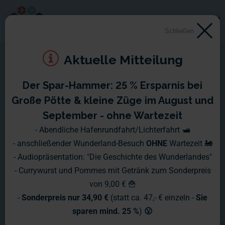
Schließen
Aktuelle Mitteilung
Der Spar-Hammer: 25 % Ersparnis bei
Area 51
Große Pötte & kleine Züge im August und
September - ohne Wartezeit
Die Existenz der Area 51, ein
- Abendliche Hafenrundfahrt/Lichterfahrt 🛥️
- anschließender Wunderland-Besuch
OHNE
Wartezeit 🚂
Sperrgebiet im
- Audiopräsentation: "Die Geschichte des Wunderlandes"
Luftwaffenübungsgelände Nellis im
- Currywurst und Pommes mit Getränk zum Sonderpreis
von 9,00 € 🍟
südlichen Nevada, wurde von der US-
-
Sonderpreis nur 34,90 €
(statt ca. 47,- € einzeln -
Sie
Regierung lange geleugnet. Der
sparen mind. 25 %
)
😮