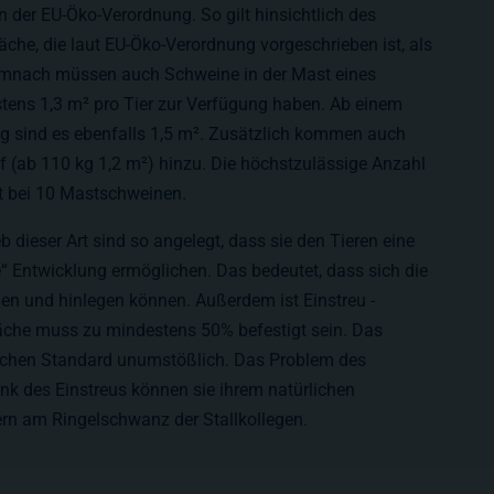
 der EU-Öko-Verordnung. So gilt hinsichtlich des
läche, die laut EU-Öko-Verordnung vorgeschrieben ist, als
mnach müssen auch Schweine in der Mast eines
tens 1,3 m² pro Tier zur Verfügung haben. Ab einem
g sind es ebenfalls 1,5 m². Zusätzlich kommen auch
uf (ab 110 kg 1,2 m²) hinzu. Die höchstzulässige Anzahl
gt bei 10 Mastschweinen.
eb dieser Art sind so angelegt, dass sie den Tieren eine
 Entwicklung ermöglichen. Das bedeutet, dass sich die
en und hinlegen können. Außerdem ist Einstreu -
läche muss zu mindestens 50% befestigt sein. Das
hnlichen Standard unumstößlich. Das Problem des
ank des Einstreus können sie ihrem natürlichen
n am Ringelschwanz der Stallkollegen.