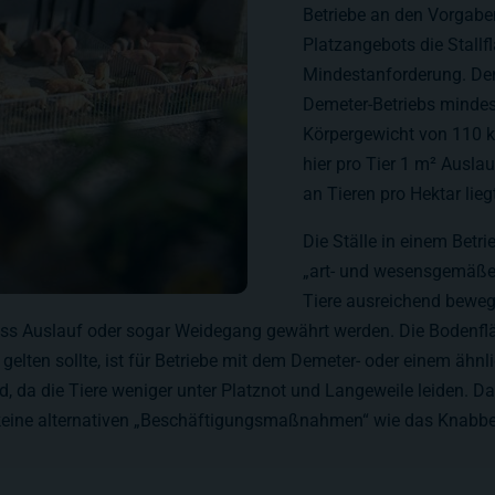
Betriebe an den Vorgaben
Platzangebots die Stallf
Mindestanforderung. De
Demeter-Betriebs mindes
Körpergewicht von 110 k
hier pro Tier 1 m² Ausla
an Tieren pro Hektar lie
Die Ställe in einem Betri
„art- und wesensgemäße“
Tiere ausreichend beweg
 muss Auslauf oder sogar Weidegang gewährt werden. Die Bodenf
 gelten sollte, ist für Betriebe mit dem Demeter- oder einem ä
, da die Tiere weniger unter Platznot und Langeweile leiden. D
eine alternativen „Beschäftigungsmaßnahmen“ wie das Knabber