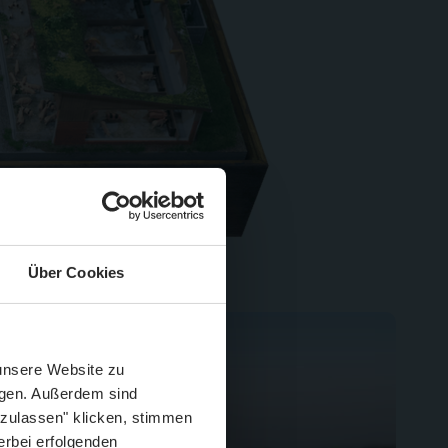
Über Cookies
Schließen
Züge im August
 unsere Website zu
igen. Außerdem sind
 zulassen" klicken, stimmen
erbei erfolgenden