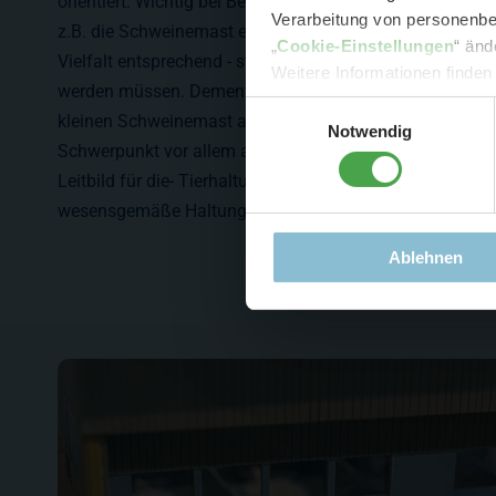
orientiert. Wichtig bei Betrieben dieser Art ist, dass hier
Verarbeitung von personenbez
z.B. die Schweinemast erfolgt, sondern dass - dem Ansp
- 
„
Cookie-Einstellungen
“ änd
Vielfalt entsprechend - stets mehrere unterschiedliche T
-
Sonde
Weitere Informationen finden
werden müssen. Dementsprechend finden sich auf diese
Einwilligungsauswahl
kleinen Schweinemast auch Kühe, Gänse und Hühner wie
Notwendig
Schwerpunkt vor allem auf den Vorgaben zur Schweinema
Leitbild für die- Tierhaltung in einem vergleichbaren Betri
wesensgemäße Haltung von Tieren.
Ablehnen