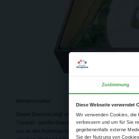
Zustimmung
Betriebsstruktur
Der Spar-Hamm
Diese Webseite verwendet 
Dieses Diorama zeigt einen beispielhaften Betrieb, der 
Wir verwenden Cookies, die f
verbessern und um für Sie r
Tierwohl- und Bio-Standards agiert. Bei der Ausgestaltu
gegebenenfalls externe Medie
uns an den Richtlinen für eine Schweinemast nach Demet
Sie der Nutzung von Cookies 