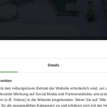
Aktuelle Mitteilung
Details
er: 25 % Ersparnis bei Große Pötte & kleine 
Cookies
und September - ohne Wartezeit
nach den höchsten
ür den reibungslosen Betrieb der Website erforderlich sind, um
elevante Werbung auf Social Media und Partnerwebsites anzuze
ng dieses Hofs haben wir
- Abendliche Hafenrundfahrt/Lichterfahrt 🛥️
n (z.B. Videos) in die Website eingebunden. Wenn Sie auf "Alle
er-Zertifizierung
- anschließender Wunderland-Besuch
OHNE
Wartezeit 🚂
für die ausgewählten Kategorien zu und erklären sich mit der hi