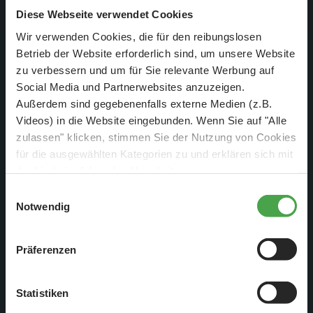
Familienagehörigen.
Diese Webseite verwendet Cookies
Wir verwenden Cookies, die für den reibungslosen
Betrieb der Website erforderlich sind, um unsere Website
zu verbessern und um für Sie relevante Werbung auf
Trümmerfrauen
Social Media und Partnerwebsites anzuzeigen.
Außerdem sind gegebenenfalls externe Medien (z.B.
Videos) in die Website eingebunden. Wenn Sie auf "Alle
zulassen" klicken, stimmen Sie der Nutzung von Cookies
für die ausgewählten Kategorien zu und erklären sich mit
der hierbei erfolgenden Verarbeitung von
personenbezogenen Daten einverstanden. Sie können
Einwilligungsauswahl
diese Einstellungen jederzeit über die Schaltfläche
Notwendig
„
Cookie-Einstellungen
“ ändern. Falls Sie nicht
zustimmen, beschränken wir uns auf die technisch
Präferenzen
notwendigen Cookies. Weitere Informationen finden Sie in
unserer
Datenschutzerklärung
.
Statistiken
Die Trümmerfrauen sind zum Symbol für den Aufbau und