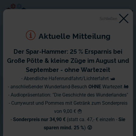
Schließen
Aktuelle Mitteilung
Der Spar-Hammer: 25 % Ersparnis bei
1945 - 1949
Große Pötte & kleine Züge im August und
September - ohne Wartezeit
Auf der Konferenz von Jalta wird die
- Abendliche Hafenrundfahrt/Lichterfahrt 🛥️
- anschließender Wunderland-Besuch
OHNE
Wartezeit 🚂
Aufteilung Deutschlands in vier
- Audiopräsentation: "Die Geschichte des Wunderlandes"
Besatzerzonen entschieden. Berlin
- Currywurst und Pommes mit Getränk zum Sonderpreis
von 9,00 € 🍟
wird gemäß dem Viermächtestatus in
-
Sonderpreis nur 34,90 €
(statt ca. 47,- € einzeln -
Sie
ebenfalls vier Zonen aufgeteilt.
sparen mind. 25 %
)
😮