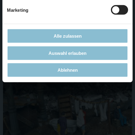
Überlebenswillen der Deutschen in der Nachkriegszeit
Marketing
geworden. Die Trümmerbeseitigung garantiert den Frauen
eine höhere Lebensmittelration, ihre offizielle Bezeichnung
ist „Hilfsarbeiterinnen im Baugewerbe“.
Alle zulassen
Auswahl erlauben
Wasserversorgung
Ablehnen