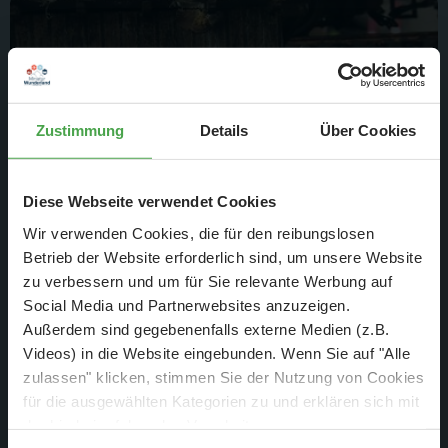
Zustimmung
Details
Über Cookies
Diese Webseite verwendet Cookies
Wir verwenden Cookies, die für den reibungslosen
Betrieb der Website erforderlich sind, um unsere Website
zu verbessern und um für Sie relevante Werbung auf
Nur wenige Menschen trauen sich, eine jüdische Familie vor
Social Media und Partnerwebsites anzuzeigen.
der Verfolgung zu verstecken.
Außerdem sind gegebenenfalls externe Medien (z.B.
Videos) in die Website eingebunden. Wenn Sie auf "Alle
zulassen" klicken, stimmen Sie der Nutzung von Cookies
für die ausgewählten Kategorien zu und erklären sich mit
der hierbei erfolgenden Verarbeitung von