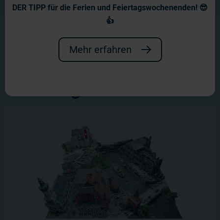
genannten Dritten Reichs.
DER TIPP für die Ferien und Feiertagswochenenden! 😎
👍
Mehr erfahren
Nationalsozialismus und 2.
Weltkrieg