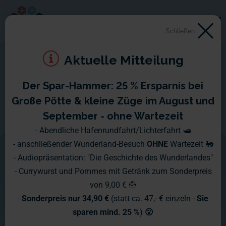
Schließen
Aktuelle Mitteilung
Der Spar-Hammer: 25 % Ersparnis bei
1933 - 1942
Große Pötte & kleine Züge im August und
September - ohne Wartezeit
Das Jahr 1933 ist geprägt durch die
- Abendliche Hafenrundfahrt/Lichterfahrt 🛥️
- anschließender Wunderland-Besuch
OHNE
Wartezeit 🚂
Machtergreifung der
- Audiopräsentation: "Die Geschichte des Wunderlandes"
Nationalsozialisten, dem damit
- Currywurst und Pommes mit Getränk zum Sonderpreis
von 9,00 € 🍟
verbundenen Ende der Weimarer
-
Sonderpreis nur 34,90 €
(statt ca. 47,- € einzeln -
Sie
Republik und dem Beginn des so
sparen mind. 25 %
)
😮