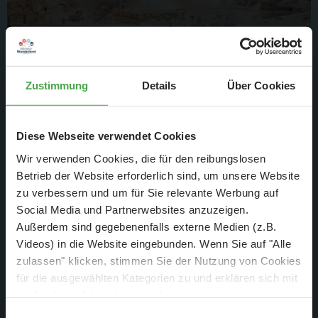
Zustimmung
Details
Über Cookies
Den Blick auf das gesamte Große wollen wir euch natürlich
nicht enthalten.
Diese Webseite verwendet Cookies
Jede Woche sind Fortschritte auf der Anlage zu bestaunen.
Wir verwenden Cookies, die für den reibungslosen
Betrieb der Website erforderlich sind, um unsere Website
zu verbessern und um für Sie relevante Werbung auf
Social Media und Partnerwebsites anzuzeigen.
Außerdem sind gegebenenfalls externe Medien (z.B.
Videos) in die Website eingebunden. Wenn Sie auf "Alle
zulassen" klicken, stimmen Sie der Nutzung von Cookies
für die ausgewählten Kategorien zu und erklären sich mit
der hierbei erfolgenden Verarbeitung von
personenbezogenen Daten einverstanden. Sie können
Einwilligungsauswahl