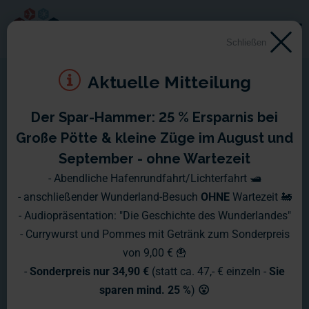
Schließen
Aktuelle Mitteilung
Der Spar-Hammer: 25 % Ersparnis bei
Wochenbericht Nr. 1305
Große Pötte & kleine Züge im August und
September - ohne Wartezeit
Ein neuer Montag und ein neuer
- Abendliche Hafenrundfahrt/Lichterfahrt 🛥️
- anschließender Wunderland-Besuch
OHNE
Wartezeit 🚂
Wochenbericht.
- Audiopräsentation: "Die Geschichte des Wunderlandes"
- Currywurst und Pommes mit Getränk zum Sonderpreis
von 9,00 € 🍟
-
Sonderpreis nur 34,90 €
(statt ca. 47,- € einzeln -
Sie
sparen mind. 25 %
)
😮