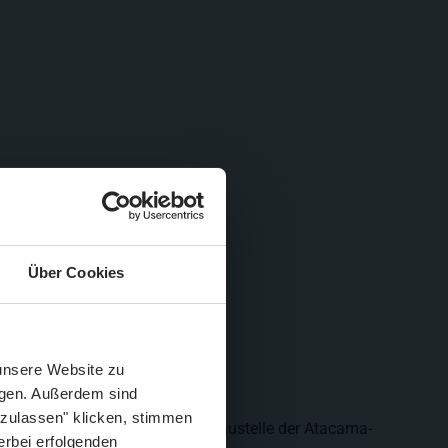
Über Cookies
Schließen
Züge im August
 unsere Website zu
igen. Außerdem sind
 zulassen" klicken, stimmen
von letzter Woche sind in die Baustelle der Atacama-
erbei erfolgenden