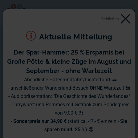
Schließen
Aktuelle Mitteilung
Der Spar-Hammer: 25 % Ersparnis bei
Wochenbericht Nr. 1265
Große Pötte & kleine Züge im August und
September - ohne Wartezeit
Auch im hohen Norden ist man
- Abendliche Hafenrundfahrt/Lichterfahrt 🛥️
- anschließender Wunderland-Besuch
OHNE
Wartezeit 🚂
ständig am Häusle bauen.
- Audiopräsentation: "Die Geschichte des Wunderlandes"
- Currywurst und Pommes mit Getränk zum Sonderpreis
von 9,00 € 🍟
-
Sonderpreis nur 34,90 €
(statt ca. 47,- € einzeln -
Sie
sparen mind. 25 %
)
😮