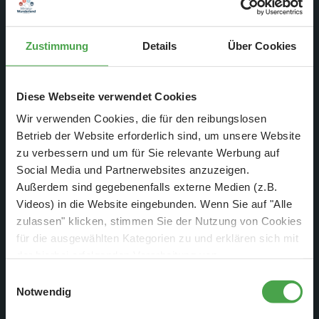
Wer hatte schon genug Details? Niemand? Alles klar!
Zustimmung
Details
Über Cookies
Das eine Gebäude haben wir ja schon öfters mal gezeigt,
sein Nachbar ist in einem nicht ganz so gutem Zustand...
Diese Webseite verwendet Cookies
aber nicht weniger detailreich!
Wir verwenden Cookies, die für den reibungslosen
Betrieb der Website erforderlich sind, um unsere Website
zu verbessern und um für Sie relevante Werbung auf
Social Media und Partnerwebsites anzuzeigen.
Außerdem sind gegebenenfalls externe Medien (z.B.
Videos) in die Website eingebunden. Wenn Sie auf "Alle
zulassen" klicken, stimmen Sie der Nutzung von Cookies
für die ausgewählten Kategorien zu und erklären sich mit
der hierbei erfolgenden Verarbeitung von
personenbezogenen Daten einverstanden. Sie können
Einwilligungsauswahl
diese Einstellungen jederzeit über die Schaltfläche
Notwendig
„
Cookie-Einstellungen
“ ändern. Falls Sie nicht