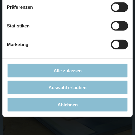
zustimmen, beschränken wir uns auf die technisch
Präferenzen
notwendigen Cookies. Weitere Informationen finden Sie in
unserer
Datenschutzerklärung
.
So viel Farbe macht richtig viel Spaß.
Statistiken
Diese Kombination von Häusern wird sich problemlos in den
Rest von Valparaiso einfügen.
Marketing
Alle zulassen
Auswahl erlauben
Ablehnen