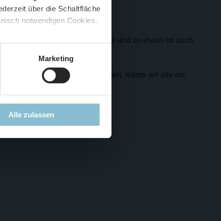
derzeit über die Schaltfläche
 🍟
chnisch notwendigen Cookies.
5 %
)
😮
einen Einwohner nicht so flexibel und so etwas ist auch
kein Problem.
Marketing
lage dann aber doch Figuren finden, wären wir alle ein
Alle zulassen