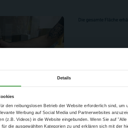
Die gesamte Fläche erhäl
Aktuelle Mitteilung
Details
er: 25 % Ersparnis bei Große Pötte & kleine 
Cookies
und September - ohne Wartezeit
ür den reibungslosen Betrieb der Website erforderlich sind, um
elevante Werbung auf Social Media und Partnerwebsites anzuze
- Abendliche Hafenrundfahrt/Lichterfahrt 🛥️
n (z.B. Videos) in die Website eingebunden. Wenn Sie auf "Alle
- anschließender Wunderland-Besuch
OHNE
Wartezeit 🚂
für die ausgewählten Kategorien zu und erklären sich mit der hi