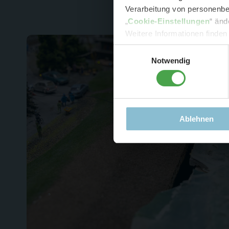
Verarbeitung von personenbez
- 
„
Cookie-Einstellungen
“ änd
-
Sonde
Weitere Informationen finden
Einwilligungsauswahl
Notwendig
Ablehnen