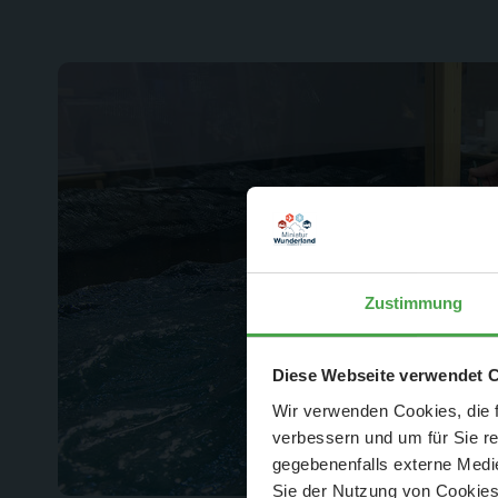
Zustimmung
Der Spar-Hamm
Diese Webseite verwendet 
Wir verwenden Cookies, die f
verbessern und um für Sie r
gegebenenfalls externe Medie
Sie der Nutzung von Cookies 